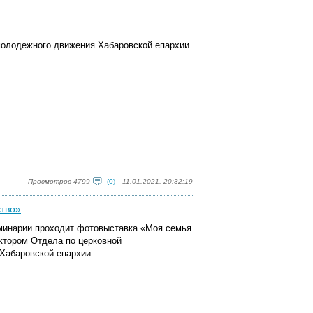
 молодежного движения Хабаровской епархии
Просмотров 4799
(0)
11.01.2021, 20:32:19
ство»
еминарии проходит фотовыставка «Моя семья
ктором Отдела по церковной
абаровской епархии.