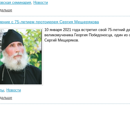
овская семинария
,
Новости
 дальше
ление с 75-летием протоиерея Сергия Мещерякова
10 января 2021 года встретил свой 75-летний 
великомученика Георгия Победоносца, один из 
Сергий Мещеряков.
ды
,
Новости
 дальше