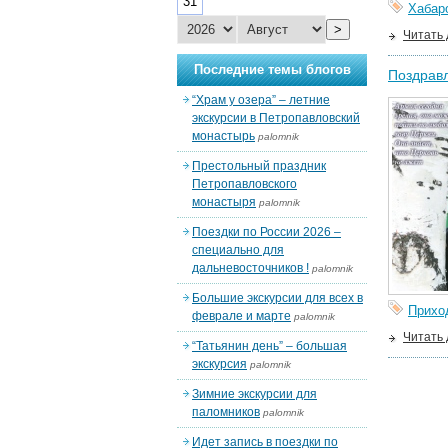
31
Хабар
>
Читать
Последние темы блогов
Поздрав
“Храм у озера” – летние
экскурсии в Петропавловский
монастырь
palomnik
Престольный праздник
Петропавловского
монастыря
palomnik
Поездки по России 2026 –
специально для
дальневосточников !
palomnik
Большие экскурсии для всех в
Прихо
феврале и марте
palomnik
Читать
“Татьянин день” – большая
экскурсия
palomnik
Зимние экскурсии для
паломников
palomnik
Идет запись в поездки по