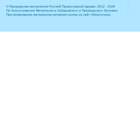
© Приамурская митрополия Русской Православной Церкви, 2012 - 2026
По благословению Митрополита Хабаровского и Приамурского Артемия.
При копировании материалов активная ссылка на сайт обязательна.