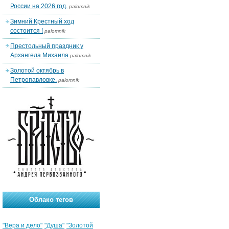
России на 2026 год.
palomnik
Зимний Крестный ход
состоится !
palomnik
Престольный праздник у
Архангела Михаила
palomnik
Золотой октябрь в
Петропавловке.
palomnik
Облако тегов
"Вера и дело"
"Душа"
"Золотой