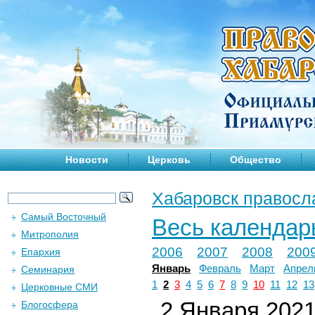
Новости
Церковь
Общество
Хабаровск правосл
Самый Восточный
Весь календар
Митрополия
2006
2007
2008
200
Епархия
Январь
Февраль
Март
Апрел
Семинария
1
2
3
4
5
6
7
8
9
10
11
12
13
Церковные СМИ
2 Января 2021 
Блогосфера