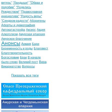
"Образ и
витязь"
"Ландыши"
подобие"
"Поделись
Рождеством"
"Православная
инициатива"
"Радость веры"
"Синдром радости"
Аборигены
Аборты и демография
Автокатастрофа
Аксиос
Акция
Алкоголизм
Амурская епархия
Амурское благочиние
Анонсы
Армия
Бари
Беременность и роды
Благовест
Благотворительность
Богословие
Брак
В начале
Вера
было слово
Великий пост
Викариатство
Вопросы
Показать все теги