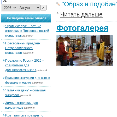
31
"Образ и подобие
>
Читать дальше
Последние темы блогов
Фотогалерея
“Храм у озера” – летние
экскурсии в Петропавловский
монастырь
palomnik
Престольный праздник
Петропавловского
монастыря
palomnik
Поездки по России 2026 –
специально для
дальневосточников !
palomnik
Большие экскурсии для всех в
феврале и марте
palomnik
“Татьянин день” – большая
экскурсия
palomnik
Зимние экскурсии для
паломников
palomnik
Идет запись в поездки по