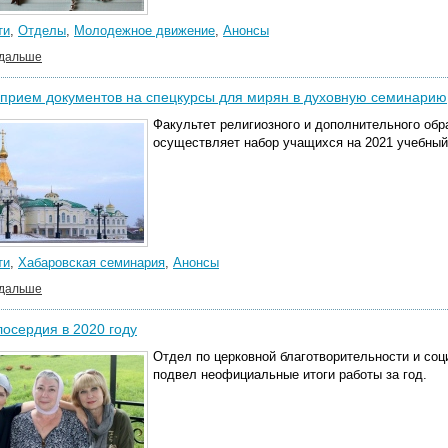
ти
,
Отделы
,
Молодежное движение
,
Анонсы
 дальше
прием документов на спецкурсы для мирян в духовную семинарию
Факультет религиозного и дополнительного об
осуществляет набор учащихся на 2021 учебный
ти
,
Хабаровская семинария
,
Анонсы
 дальше
осердия в 2020 году
Отдел по церковной благотворительности и со
подвел неофициальные итоги работы за год.