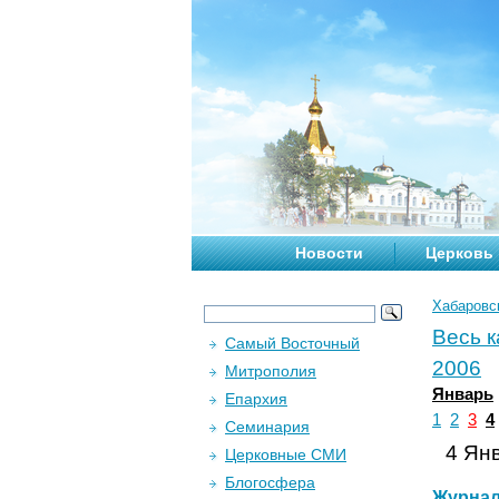
Новости
Церковь
Хабаровс
Весь 
Самый Восточный
2006
Митрополия
Январь
Епархия
1
2
3
4
Семинария
4 Янв
Церковные СМИ
Блогосфера
Журна