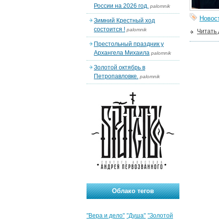
России на 2026 год.
palomnik
Новос
Зимний Крестный ход
состоится !
palomnik
Читать
Престольный праздник у
Архангела Михаила
palomnik
Золотой октябрь в
Петропавловке.
palomnik
Облако тегов
"Вера и дело"
"Душа"
"Золотой