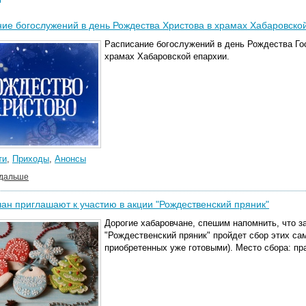
ие богослужений в день Рождества Христова в храмах Хабаровско
Расписание богослужений в день Рождества Го
храмах Хабаровской епархии.
ти
,
Приходы
,
Анонсы
 дальше
ан приглашают к участию в акции "Рождественский пряник"
Дорогие хабаровчане, спешим напомнить, что за
"Рождественский пряник" пройдет сбор этих са
приобретенных уже готовыми). Место сбора: пра