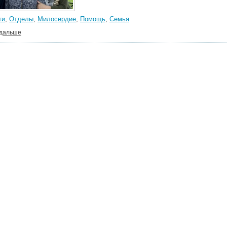
ти
,
Отделы
,
Милосердие
,
Помощь
,
Семья
 дальше