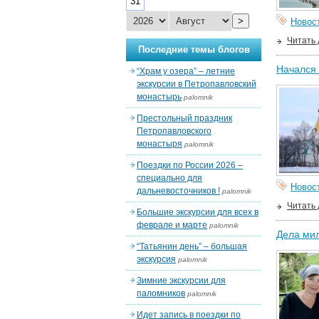
31
>
Новос
Читать
Последние темы блогов
Начался 
“Храм у озера” – летние
экскурсии в Петропавловский
монастырь
palomnik
Престольный праздник
Петропавловского
монастыря
palomnik
Поездки по России 2026 –
специально для
Новос
дальневосточников !
palomnik
Читать
Большие экскурсии для всех в
феврале и марте
palomnik
Дела мил
“Татьянин день” – большая
экскурсия
palomnik
Зимние экскурсии для
паломников
palomnik
Идет запись в поездки по