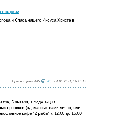
й епархии
спода и Спаса нашего Иисуса Христа в
Просмотров 6405
(0)
04.01.2021, 16:14:17
втра, 5 января, в ходе акции
мых пряников (сделанных вами лично, или
вославное кафе "2 рыбы" с 12:00 до 15:00.