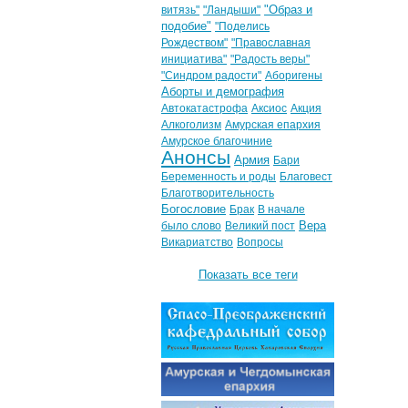
"Образ и
витязь"
"Ландыши"
подобие"
"Поделись
Рождеством"
"Православная
инициатива"
"Радость веры"
"Синдром радости"
Аборигены
Аборты и демография
Автокатастрофа
Аксиос
Акция
Алкоголизм
Амурская епархия
Амурское благочиние
Анонсы
Армия
Бари
Беременность и роды
Благовест
Благотворительность
Богословие
Брак
В начале
Вера
было слово
Великий пост
Викариатство
Вопросы
Показать все теги