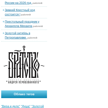
России на 2026 год.
palomnik
Зимний Крестный ход
состоится !
palomnik
Престольный праздник у
Архангела Михаила
palomnik
Золотой октябрь в
Петропавловке.
palomnik
Облако тегов
"Вера и дело"
"Душа"
"Золотой