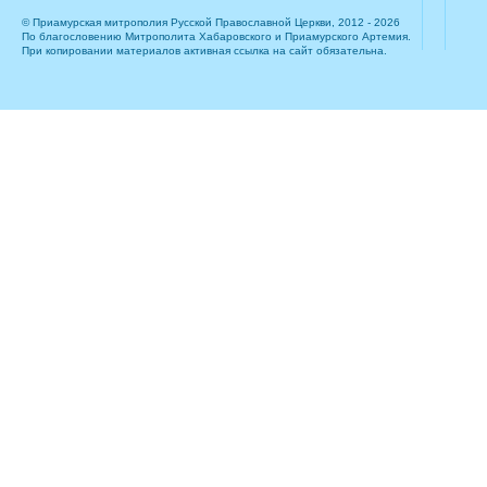
© Приамурская митрополия Русской Православной Церкви, 2012 - 2026
По благословению Митрополита Хабаровского и Приамурского Артемия.
При копировании материалов активная ссылка на сайт обязательна.