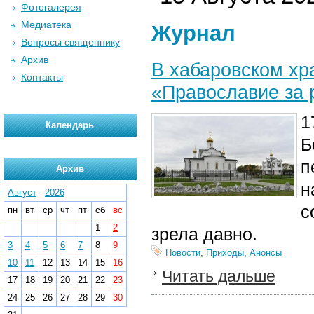
Фотогалерея
Медиатека
Журнал
Вопросы священнику
Архив
В хабаровском хр
Контакты
«Православие за
1
Календарь
Б
п
Архив
н
Август
-
2026
с
пн
вт
ср
чт
пт
сб
вс
1
2
зрела давно.
3
4
5
6
7
8
9
Новости
,
Приходы
,
Анонсы
10
11
12
13
14
15
16
Читать дальше
17
18
19
20
21
22
23
24
25
26
27
28
29
30