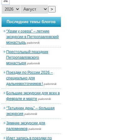
31
>
Последние темы блогов
“Храм у озера” – летние
экскурсии в Петропавловский
монастырь
palomnik
Престольный праздник
Петропавловского
монастыря
palomnik
Поездки по России 2026 –
специально для
дальневосточников !
palomnik
Большие экскурсии для всех в
феврале и марте
palomnik
“Татьянин день” – большая
экскурсия
palomnik
Зимние экскурсии для
паломников
palomnik
Идет запись в поездки по