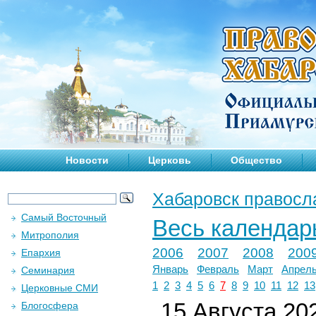
Новости
Церковь
Общество
Хабаровск правосл
Самый Восточный
Весь календар
Митрополия
2006
2007
2008
200
Епархия
Январь
Февраль
Март
Апрел
Семинария
1
2
3
4
5
6
7
8
9
10
11
12
13
Церковные СМИ
15 Августа 202
Блогосфера