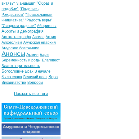
"Образ и
витязь"
"Ландыши"
подобие"
"Поделись
Рождеством"
"Православная
инициатива"
"Радость веры"
"Синдром радости"
Аборигены
Аборты и демография
Автокатастрофа
Аксиос
Акция
Алкоголизм
Амурская епархия
Амурское благочиние
Анонсы
Армия
Бари
Беременность и роды
Благовест
Благотворительность
Богословие
Брак
В начале
Вера
было слово
Великий пост
Викариатство
Вопросы
Показать все теги