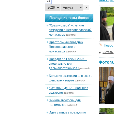
Чен Ира 
31
>
Последние темы блогов
“Храм у озера” – летние
экскурсии в Петропавловский
монастырь
palomnik
Престольный праздник
Новос
Петропавловского
монастыря
palomnik
Читать
Поездки по России 2026 –
Фотога
специально для
дальневосточников !
palomnik
Большие экскурсии для всех в
феврале и марте
palomnik
“Татьянин день” – большая
экскурсия
palomnik
Зимние экскурсии для
паломников
palomnik
Идет запись в поездки по