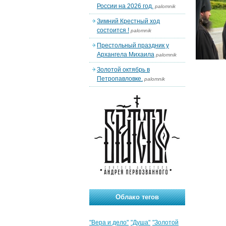
России на 2026 год.
palomnik
Зимний Крестный ход
состоится !
palomnik
Престольный праздник у
Архангела Михаила
palomnik
Золотой октябрь в
Петропавловке.
palomnik
Облако тегов
"Вера и дело"
"Душа"
"Золотой