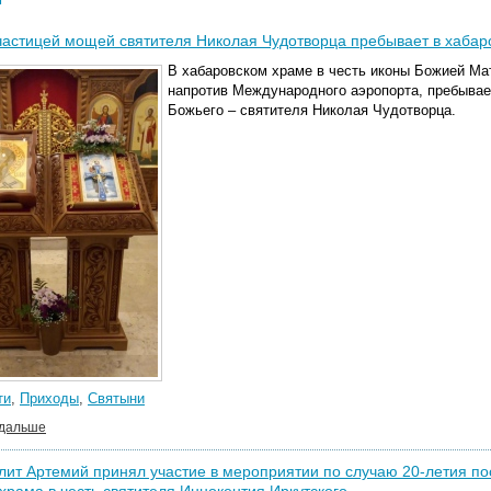
частицей мощей святителя Николая Чудотворца пребывает в хабар
В хабаровском храме в честь иконы Божией Ма
напротив Международного аэропорта, пребывае
Божьего – святителя Николая Чудотворца.
ти
,
Приходы
,
Святыни
 дальше
ит Артемий принял участие в мероприятии по случаю 20-летия п