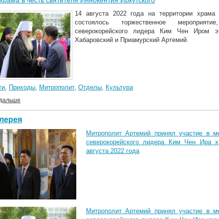
храма в честь святителя Иннокентия Иркутского
14 августа 2022 года на территории храма 
состоялось торжественное мероприяти
северокорейского лидера Ким Чен Иром эт
Хабаровский и Приамурский Артемий.
ти
,
Приходы
,
Митрополит
,
Отделы
,
Культура
 дальше
лерея
Митрополит Артемий принял участие в м
северокорейского лидера Ким Чен Ира х
августа 2022 года
Митрополит Артемий принял участие в м