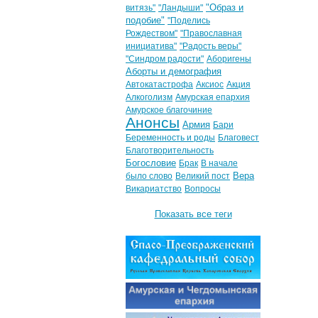
"Образ и
витязь"
"Ландыши"
подобие"
"Поделись
Рождеством"
"Православная
инициатива"
"Радость веры"
"Синдром радости"
Аборигены
Аборты и демография
Автокатастрофа
Аксиос
Акция
Алкоголизм
Амурская епархия
Амурское благочиние
Анонсы
Армия
Бари
Беременность и роды
Благовест
Благотворительность
Богословие
Брак
В начале
Вера
было слово
Великий пост
Викариатство
Вопросы
Показать все теги