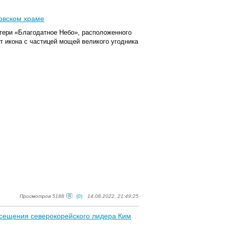
овском храме
тери «Благодатное Небо», расположенного
т икона с частицей мощей великого угодника
Просмотров 5188
(0)
14.08.2022, 21:49:25
осещения северокорейского лидера Ким