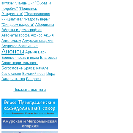
"Образ и
витязь"
"Ландыши"
подобие"
"Поделись
Рождеством"
"Православная
инициатива"
"Радость веры"
"Синдром радости"
Аборигены
Аборты и демография
Автокатастрофа
Аксиос
Акция
Алкоголизм
Амурская епархия
Амурское благочиние
Анонсы
Армия
Бари
Беременность и роды
Благовест
Благотворительность
Богословие
Брак
В начале
Вера
было слово
Великий пост
Викариатство
Вопросы
Показать все теги