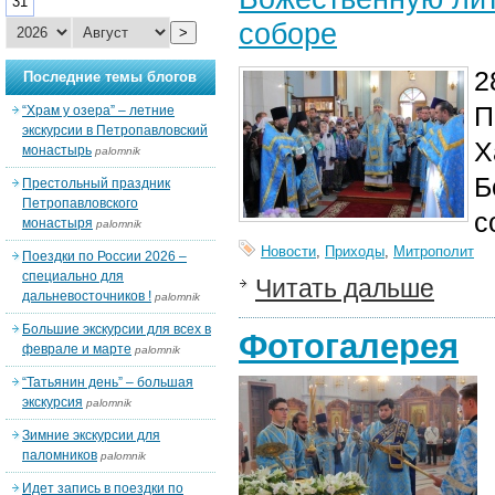
31
соборе
>
2
Последние темы блогов
П
“Храм у озера” – летние
экскурсии в Петропавловский
Х
монастырь
palomnik
Б
Престольный праздник
Петропавловского
с
монастыря
palomnik
Новости
,
Приходы
,
Митрополит
Поездки по России 2026 –
специально для
Читать дальше
дальневосточников !
palomnik
Большие экскурсии для всех в
Фотогалерея
феврале и марте
palomnik
“Татьянин день” – большая
экскурсия
palomnik
Зимние экскурсии для
паломников
palomnik
Идет запись в поездки по