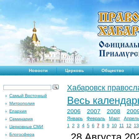
Новости
Церковь
Общество
Хабаровск правосл
Самый Восточный
Весь календар
Митрополия
2006
2007
2008
200
Епархия
Январь
Февраль
Март
Апрел
Семинария
1
2
3
4
5
6
7
8
9
10
11
12
13
Церковные СМИ
28 Августа 202
Блогосфера