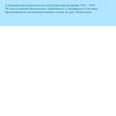
© Приамурская митрополия Русской Православной Церкви, 2012 - 2026
По благословению Митрополита Хабаровского и Приамурского Артемия.
При копировании материалов активная ссылка на сайт обязательна.