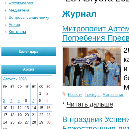
Фотогалерея
Медиатека
Журнал
Вопросы священнику
Архив
Митрополит Артем
Контакты
Погребения Прес
2
Календарь
к
и
Архив
б
Август
-
2026
М
пн
вт
ср
чт
пт
сб
вс
1
2
Новости
,
Приходы
,
Митрополит
3
4
5
6
7
8
9
Читать дальше
10
11
12
13
14
15
16
17
18
19
20
21
22
23
В праздник Успен
24
25
26
27
28
29
30
Божественную лит