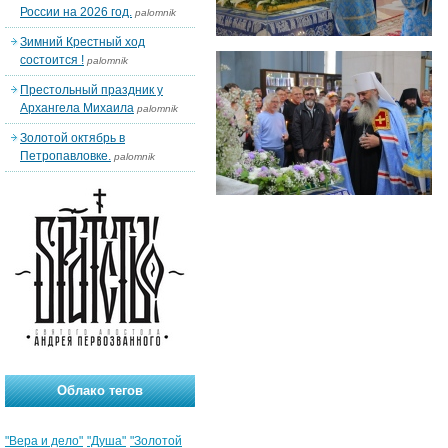
России на 2026 год.
palomnik
Зимний Крестный ход
состоится !
palomnik
Престольный праздник у
Архангела Михаила
palomnik
Золотой октябрь в
Петропавловке.
palomnik
Облако тегов
"Вера и дело"
"Душа"
"Золотой