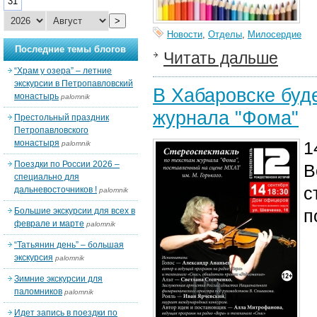
31
>
Новости
,
Отделы
,
Милосердие
Последние темы блогов
Читать дальше
“Храм у озера” – летние
экскурсии в Петропавловский
В Хабаровске буде
монастырь
palomnik
журнала "Фома"
Престольный праздник
Петропавловского
монастыря
1
palomnik
Поездки по России 2026 –
В
специально для
с
дальневосточников !
palomnik
Большие экскурсии для всех в
п
феврале и марте
palomnik
“Татьянин день” – большая
экскурсия
palomnik
Зимние экскурсии для
паломников
palomnik
Идет запись в поездки по