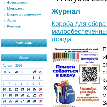
Фотогалерея
Медиатека
Журнал
Вопросы священнику
Архив
Короба для сбора
Контакты
малообеспеченных
города
Календарь
П
«
Архив
с
Август
-
2026
с
пн
вт
ср
чт
пт
сб
вс
1
2
к
3
4
5
6
7
8
9
к
10
11
12
13
14
15
16
м
17
18
19
20
21
22
23
З
24
25
26
27
28
29
30