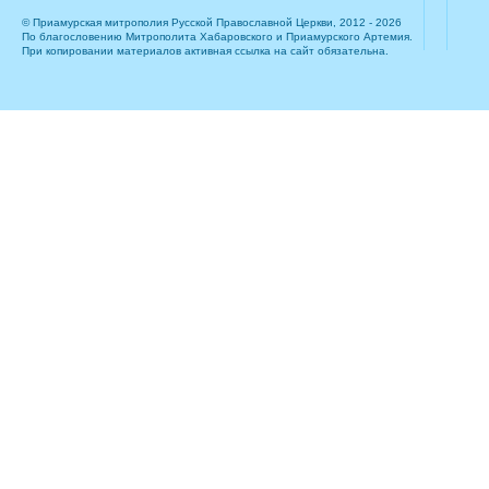
© Приамурская митрополия Русской Православной Церкви, 2012 - 2026
По благословению Митрополита Хабаровского и Приамурского Артемия.
При копировании материалов активная ссылка на сайт обязательна.