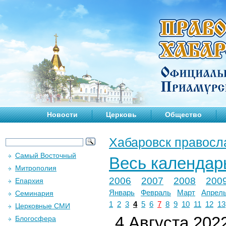
Новости
Церковь
Общество
Хабаровск правосл
Самый Восточный
Весь календар
Митрополия
2006
2007
2008
200
Епархия
Январь
Февраль
Март
Апрел
Семинария
1
2
3
4
5
6
7
8
9
10
11
12
13
Церковные СМИ
4 Августа 2022
Блогосфера