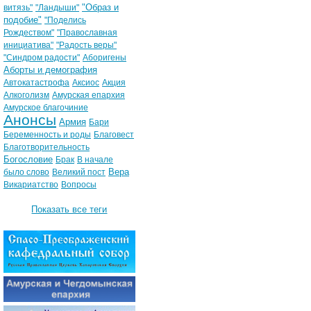
"Образ и
витязь"
"Ландыши"
подобие"
"Поделись
Рождеством"
"Православная
инициатива"
"Радость веры"
"Синдром радости"
Аборигены
Аборты и демография
Автокатастрофа
Аксиос
Акция
Алкоголизм
Амурская епархия
Амурское благочиние
Анонсы
Армия
Бари
Беременность и роды
Благовест
Благотворительность
Богословие
Брак
В начале
Вера
было слово
Великий пост
Викариатство
Вопросы
Показать все теги