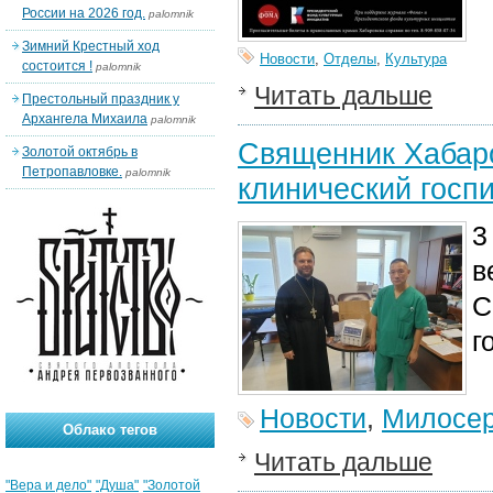
России на 2026 год.
palomnik
Зимний Крестный ход
Новости
,
Отделы
,
Культура
состоится !
palomnik
Читать дальше
Престольный праздник у
Архангела Михаила
palomnik
Священник Хабаро
Золотой октябрь в
Петропавловке.
palomnik
клинический госп
3
в
С
г
Новости
,
Милосе
Облако тегов
Читать дальше
"Вера и дело"
"Душа"
"Золотой