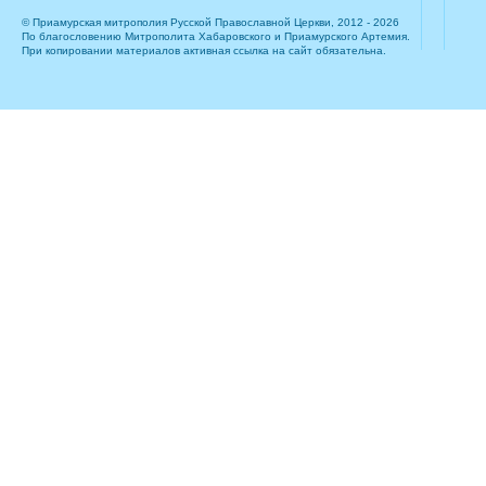
© Приамурская митрополия Русской Православной Церкви, 2012 - 2026
По благословению Митрополита Хабаровского и Приамурского Артемия.
При копировании материалов активная ссылка на сайт обязательна.