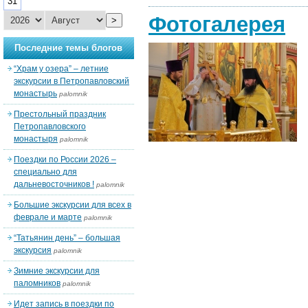
31
Фотогалерея
>
Последние темы блогов
“Храм у озера” – летние
экскурсии в Петропавловский
монастырь
palomnik
Престольный праздник
Петропавловского
монастыря
palomnik
Поездки по России 2026 –
специально для
дальневосточников !
palomnik
Большие экскурсии для всех в
феврале и марте
palomnik
“Татьянин день” – большая
экскурсия
palomnik
Зимние экскурсии для
паломников
palomnik
Идет запись в поездки по