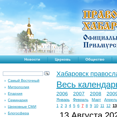
Новости
Церковь
Общество
Хабаровск правосл
Самый Восточный
Весь календар
Митрополия
2006
2007
2008
200
Епархия
Январь
Февраль
Март
Апрел
Семинария
1
2
3
4
5
6
7
8
9
10
11
12
13
Церковные СМИ
13 Августа 202
Блогосфера