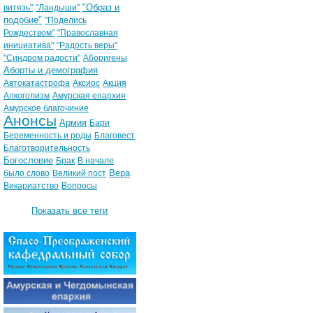
"Образ и
витязь"
"Ландыши"
подобие"
"Поделись
Рождеством"
"Православная
инициатива"
"Радость веры"
"Синдром радости"
Аборигены
Аборты и демография
Автокатастрофа
Аксиос
Акция
Алкоголизм
Амурская епархия
Амурское благочиние
Анонсы
Армия
Бари
Беременность и роды
Благовест
Благотворительность
Богословие
Брак
В начале
Вера
было слово
Великий пост
Викариатство
Вопросы
Показать все теги