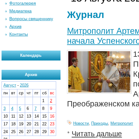
Фотогалерея
Медиатека
Журнал
Вопросы священнику
Архив
Митрополит Артем
Контакты
начала Успенског
1
Календарь
П
К
Архив
п
Август
-
2026
А
пн
вт
ср
чт
пт
сб
вс
1
2
Преображенском ка
3
4
5
6
7
8
9
10
11
12
13
14
15
16
Новости
,
Приходы
,
Митрополит
17
18
19
20
21
22
23
24
25
26
27
28
29
30
Читать дальше