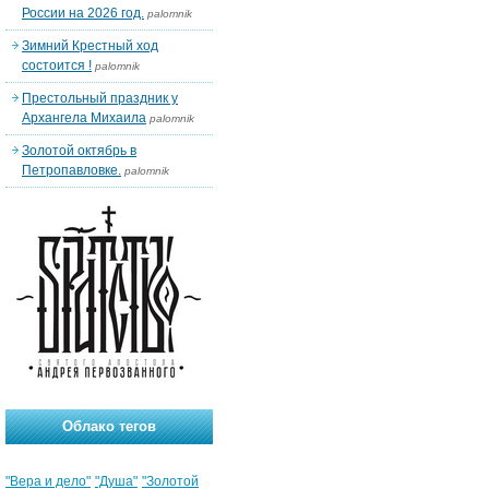
России на 2026 год.
palomnik
Зимний Крестный ход
состоится !
palomnik
Престольный праздник у
Архангела Михаила
palomnik
Золотой октябрь в
Петропавловке.
palomnik
Облако тегов
"Вера и дело"
"Душа"
"Золотой