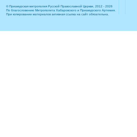
© Приамурская митрополия Русской Православной Церкви, 2012 - 2026
По благословению Митрополита Хабаровского и Приамурского Артемия.
При копировании материалов активная ссылка на сайт обязательна.