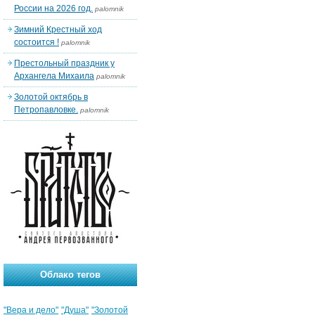
России на 2026 год.
palomnik
Зимний Крестный ход
состоится !
palomnik
Престольный праздник у
Архангела Михаила
palomnik
Золотой октябрь в
Петропавловке.
palomnik
Облако тегов
"Вера и дело"
"Душа"
"Золотой