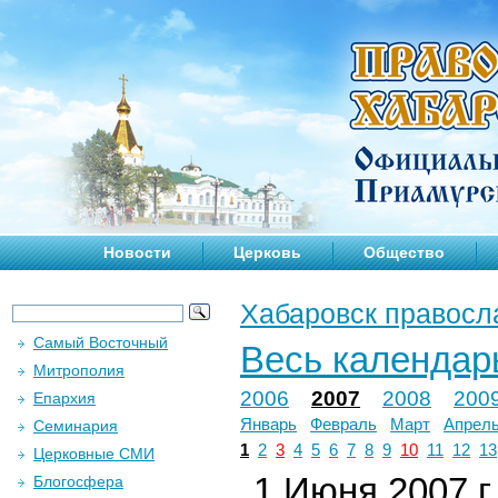
Новости
Церковь
Общество
Хабаровск правосл
Самый Восточный
Весь календар
Митрополия
2006
2007
2008
200
Епархия
Январь
Февраль
Март
Апрел
Семинария
1
2
3
4
5
6
7
8
9
10
11
12
13
Церковные СМИ
1 Июня 2007 г.
Блогосфера