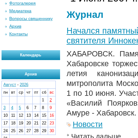
Фотогалерея
Медиатека
Журнал
Вопросы священнику
Архив
Начался памятный
Контакты
святителя Инноке
ХАБАРОВСК. Памя
Календарь
Хабаровске торжес
летия канонизац
Архив
митрополита Моско
Август
-
2026
1 по 10 июня. Учас
пн
вт
ср
чт
пт
сб
вс
1
2
«Василий Поярков
3
4
5
6
7
8
9
Амуре - Хабаровск.
10
11
12
13
14
15
16
Новости
17
18
19
20
21
22
23
24
25
26
27
28
29
30
Читать дальше