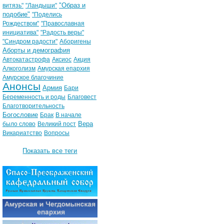
"Образ и
витязь"
"Ландыши"
подобие"
"Поделись
Рождеством"
"Православная
инициатива"
"Радость веры"
"Синдром радости"
Аборигены
Аборты и демография
Автокатастрофа
Аксиос
Акция
Алкоголизм
Амурская епархия
Амурское благочиние
Анонсы
Армия
Бари
Беременность и роды
Благовест
Благотворительность
Богословие
Брак
В начале
Вера
было слово
Великий пост
Викариатство
Вопросы
Показать все теги