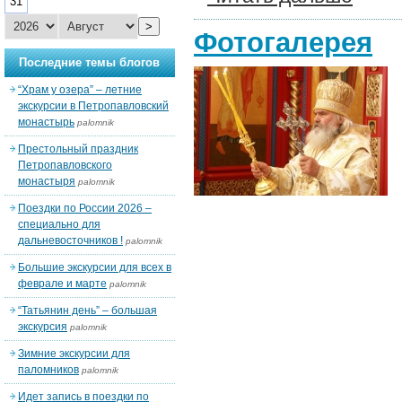
31
>
Фотогалерея
Последние темы блогов
“Храм у озера” – летние
экскурсии в Петропавловский
монастырь
palomnik
Престольный праздник
Петропавловского
монастыря
palomnik
Поездки по России 2026 –
специально для
дальневосточников !
palomnik
Большие экскурсии для всех в
феврале и марте
palomnik
“Татьянин день” – большая
экскурсия
palomnik
Зимние экскурсии для
паломников
palomnik
Идет запись в поездки по