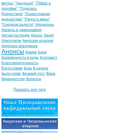
"Образ и
витязь"
"Ландыши"
подобие"
"Поделись
Рождеством"
"Православная
инициатива"
"Радость веры"
"Синдром радости"
Аборигены
Аборты и демография
Автокатастрофа
Аксиос
Акция
Алкоголизм
Амурская епархия
Амурское благочиние
Анонсы
Армия
Бари
Беременность и роды
Благовест
Благотворительность
Богословие
Брак
В начале
Вера
было слово
Великий пост
Викариатство
Вопросы
Показать все теги