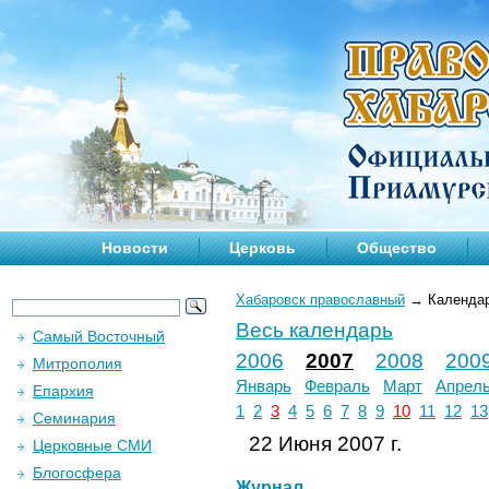
Новости
Церковь
Общество
Хабаровск православный
→
Календа
Весь календарь
Самый Восточный
2006
2007
2008
200
Митрополия
Январь
Февраль
Март
Апрел
Епархия
1
2
3
4
5
6
7
8
9
10
11
12
13
Семинария
22 Июня 2007 г.
Церковные СМИ
Блогосфера
Журнал