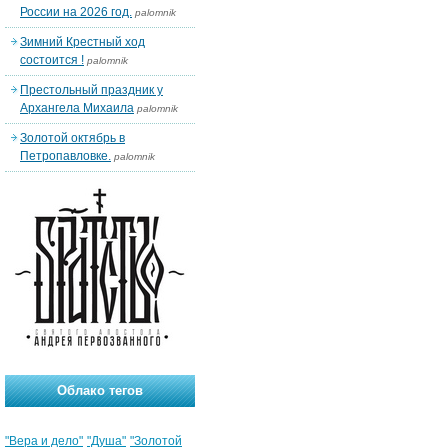
России на 2026 год.
palomnik
Зимний Крестный ход
состоится !
palomnik
Престольный праздник у
Архангела Михаила
palomnik
Золотой октябрь в
Петропавловке.
palomnik
Облако тегов
"Вера и дело"
"Душа"
"Золотой