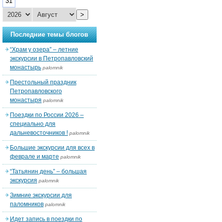
31
>
Последние темы блогов
“Храм у озера” – летние
экскурсии в Петропавловский
монастырь
palomnik
Престольный праздник
Петропавловского
монастыря
palomnik
Поездки по России 2026 –
специально для
дальневосточников !
palomnik
Большие экскурсии для всех в
феврале и марте
palomnik
“Татьянин день” – большая
экскурсия
palomnik
Зимние экскурсии для
паломников
palomnik
Идет запись в поездки по