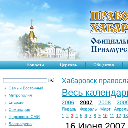
Новости
Церковь
Общество
Хабаровск правосл
Самый Восточный
Весь календар
Митрополия
2006
2007
2008
200
Епархия
Январь
Февраль
Март
Апрел
Семинария
1
2
3
4
5
6
7
8
9
10
11
12
13
Церковные СМИ
16 Июня 2007 
Блогосфера