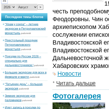
31
1
>
честь преподобном
Последние темы блогов
Феодоровны. Чин 
“Храм у озера” – летние
архиепископом Хаб
экскурсии в Петропавловский
сослужении епископ
монастырь
palomnik
Престольный праздник
Владивостокской еп
Петропавловского
Владивостокской еп
монастыря
palomnik
Дальневосточной ж
Поездки по России 2026 –
специально для
Хабаровских храмо
дальневосточников !
palomnik
Новости
Большие экскурсии для всех в
феврале и марте
palomnik
Читать дальше
“Татьянин день” – большая
экскурсия
palomnik
Фотогалерея
Зимние экскурсии для
паломников
palomnik
Идет запись в поездки по