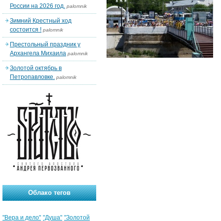
России на 2026 год.
palomnik
Зимний Крестный ход
состоится !
palomnik
Престольный праздник у
Архангела Михаила
palomnik
Золотой октябрь в
Петропавловке.
palomnik
Облако тегов
"Вера и дело"
"Душа"
"Золотой