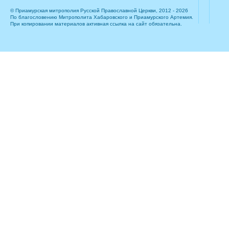
© Приамурская митрополия Русской Православной Церкви, 2012 - 2026
По благословению Митрополита Хабаровского и Приамурского Артемия.
При копировании материалов активная ссылка на сайт обязательна.