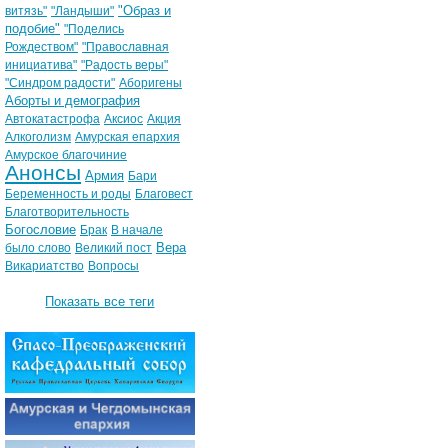
"Образ и
витязь"
"Ландыши"
подобие"
"Поделись
Рождеством"
"Православная
инициатива"
"Радость веры"
"Синдром радости"
Аборигены
Аборты и демография
Автокатастрофа
Аксиос
Акция
Алкоголизм
Амурская епархия
Амурское благочиние
Анонсы
Армия
Бари
Беременность и роды
Благовест
Благотворительность
Богословие
Брак
В начале
Вера
было слово
Великий пост
Викариатство
Вопросы
Показать все теги