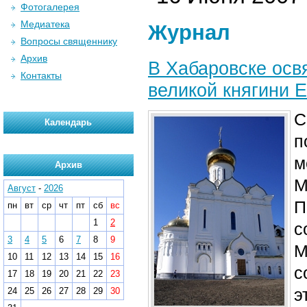
Фотогалерея
Медиатека
Журнал
Вопросы священнику
Архив
В Хабаровске осв
Контакты
великой княгини 
С
Календарь
п
м
Архив
М
Август
-
2026
П
пн
вт
ср
чт
пт
сб
вс
1
2
с
3
4
5
6
7
8
9
М
10
11
12
13
14
15
16
с
17
18
19
20
21
22
23
э
24
25
26
27
28
29
30