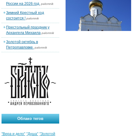
России на 2026 год.
palomnik
Зимний Крестный ход
состоится !
palomnik
Престольный праздник у
Архангела Михаила
palomnik
Золотой октябрь в
Петропавловке.
palomnik
Облако тегов
"Вера и дело"
"Душа"
"Золотой