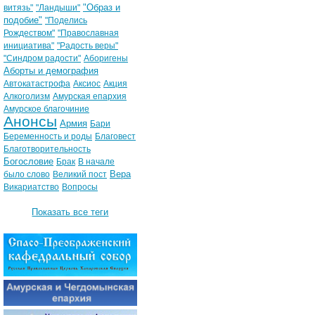
"Образ и
витязь"
"Ландыши"
подобие"
"Поделись
Рождеством"
"Православная
инициатива"
"Радость веры"
"Синдром радости"
Аборигены
Аборты и демография
Автокатастрофа
Аксиос
Акция
Алкоголизм
Амурская епархия
Амурское благочиние
Анонсы
Армия
Бари
Беременность и роды
Благовест
Благотворительность
Богословие
Брак
В начале
Вера
было слово
Великий пост
Викариатство
Вопросы
Показать все теги