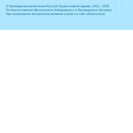
© Приамурская митрополия Русской Православной Церкви, 2012 - 2026
По благословению Митрополита Хабаровского и Приамурского Артемия.
При копировании материалов активная ссылка на сайт обязательна.