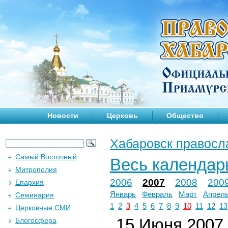
Новости
Церковь
Общество
Хабаровск правосл
Самый Восточный
Весь календар
Митрополия
2006
2007
2008
200
Епархия
Январь
Февраль
Март
Апрел
Семинария
1
2
3
4
5
6
7
8
9
10
11
12
13
Церковные СМИ
15 Июня 2007 
Блогосфера