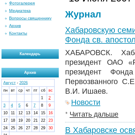
Фотогалерея
Медиатека
Журнал
Вопросы священнику
Архив
Хабаровскую сем
Контакты
Фонда св. апосто
ХАБАРОВСК. Хаб
Календарь
президент ОАО «Р
президент Фонда
Архив
Первозванного С.Е
Август
-
2026
В.И. Ишаев.
пн
вт
ср
чт
пт
сб
вс
1
2
Новости
3
4
5
6
7
8
9
Читать дальше
10
11
12
13
14
15
16
17
18
19
20
21
22
23
В Хабаровске осв
24
25
26
27
28
29
30