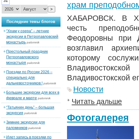
31
храм преподобном
>
ХАБАРОВСК. В Ха
Последние темы блогов
честь преподоб
“Храм у озера” – летние
Феодоровны при 
экскурсии в Петропавловский
монастырь
palomnik
возглавил архие
Престольный праздник
которому сослуж
Петропавловского
монастыря
palomnik
Владивостокско
Поездки по России 2026 –
Владивостокской е
специально для
дальневосточников !
palomnik
Новости
Большие экскурсии для всех в
феврале и марте
palomnik
Читать дальше
“Татьянин день” – большая
экскурсия
palomnik
Фотогалерея
Зимние экскурсии для
паломников
palomnik
Идет запись в поездки по