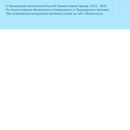
© Приамурская митрополия Русской Православной Церкви, 2012 - 2026
По благословению Митрополита Хабаровского и Приамурского Артемия.
При копировании материалов активная ссылка на сайт обязательна.