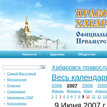
Новости
Церковь
Общество
Хабаровск правосл
Самый Восточный
Весь календар
Митрополия
2006
2007
2008
200
Епархия
Январь
Февраль
Март
Апрел
Семинария
1
2
3
4
5
6
7
8
9
10
11
12
13
Церковные СМИ
9 Июня 2007 г.
Блогосфера