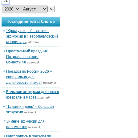
31
>
Последние темы блогов
“Храм у озера” – летние
экскурсии в Петропавловский
монастырь
palomnik
Престольный праздник
Петропавловского
монастыря
palomnik
Поездки по России 2026 –
специально для
дальневосточников !
palomnik
Большие экскурсии для всех в
феврале и марте
palomnik
“Татьянин день” – большая
экскурсия
palomnik
Зимние экскурсии для
паломников
palomnik
Идет запись в поездки по