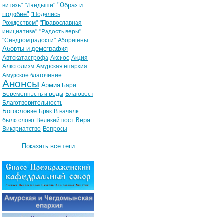
"Образ и
витязь"
"Ландыши"
подобие"
"Поделись
Рождеством"
"Православная
инициатива"
"Радость веры"
"Синдром радости"
Аборигены
Аборты и демография
Автокатастрофа
Аксиос
Акция
Алкоголизм
Амурская епархия
Амурское благочиние
Анонсы
Армия
Бари
Беременность и роды
Благовест
Благотворительность
Богословие
Брак
В начале
Вера
было слово
Великий пост
Викариатство
Вопросы
Показать все теги