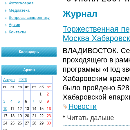
Фотогалерея
Медиатека
Журнал
Вопросы священнику
Архив
Торжественная пе
Контакты
Москва Хабаровск
ВЛАДИВОСТОК. Сего
Календарь
проходящего в рам
программы «Под зв
Архив
Хабаровским краем
Август
-
2026
было пройдено 528 
пн
вт
ср
чт
пт
сб
вс
1
2
Хабаровской епархи
3
4
5
6
7
8
9
Новости
10
11
12
13
14
15
16
17
18
19
20
21
22
23
Читать дальше
24
25
26
27
28
29
30