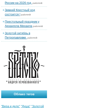
России на 2026 год.
palomnik
Зимний Крестный ход
состоится !
palomnik
Престольный праздник у
Архангела Михаила
palomnik
Золотой октябрь в
Петропавловке.
palomnik
Облако тегов
"Вера и дело"
"Душа"
"Золотой