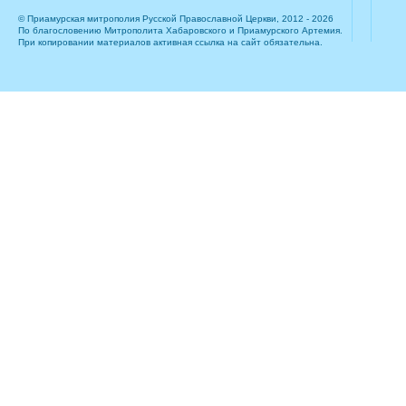
© Приамурская митрополия Русской Православной Церкви, 2012 - 2026
По благословению Митрополита Хабаровского и Приамурского Артемия.
При копировании материалов активная ссылка на сайт обязательна.