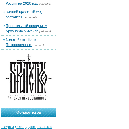
России на 2026 год.
palomnik
Зимний Крестный ход
состоится !
palomnik
Престольный праздник у
Архангела Михаила
palomnik
Золотой октябрь в
Петропавловке.
palomnik
Облако тегов
"Вера и дело"
"Душа"
"Золотой