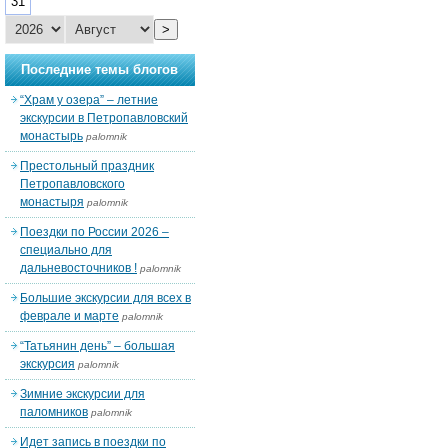
31
>
Последние темы блогов
“Храм у озера” – летние
экскурсии в Петропавловский
монастырь
palomnik
Престольный праздник
Петропавловского
монастыря
palomnik
Поездки по России 2026 –
специально для
дальневосточников !
palomnik
Большие экскурсии для всех в
феврале и марте
palomnik
“Татьянин день” – большая
экскурсия
palomnik
Зимние экскурсии для
паломников
palomnik
Идет запись в поездки по