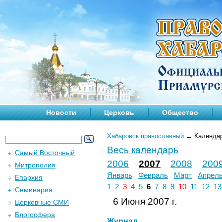
Новости
Церковь
Общество
Хабаровск православный
→
Календа
Весь календарь
Самый Восточный
2006
2007
2008
200
Митрополия
Январь
Февраль
Март
Апрел
Епархия
1
2
3
4
5
6
7
8
9
10
11
12
13
Семинария
6 Июня 2007 г.
Церковные СМИ
Блогосфера
Журнал