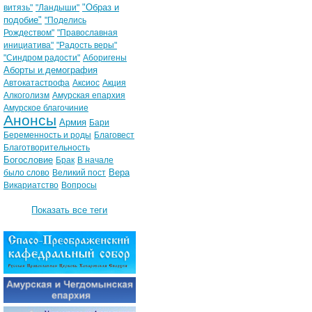
"Образ и
витязь"
"Ландыши"
подобие"
"Поделись
Рождеством"
"Православная
инициатива"
"Радость веры"
"Синдром радости"
Аборигены
Аборты и демография
Автокатастрофа
Аксиос
Акция
Алкоголизм
Амурская епархия
Амурское благочиние
Анонсы
Армия
Бари
Беременность и роды
Благовест
Благотворительность
Богословие
Брак
В начале
Вера
было слово
Великий пост
Викариатство
Вопросы
Показать все теги