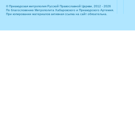
© Приамурская митрополия Русской Православной Церкви, 2012 - 2026
По благословению Митрополита Хабаровского и Приамурского Артемия.
При копировании материалов активная ссылка на сайт обязательна.