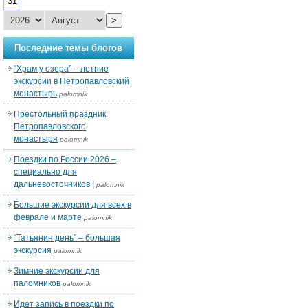
31
>
Последние темы блогов
“Храм у озера” – летние
экскурсии в Петропавловский
монастырь
palomnik
Престольный праздник
Петропавловского
монастыря
palomnik
Поездки по России 2026 –
специально для
дальневосточников !
palomnik
Большие экскурсии для всех в
феврале и марте
palomnik
“Татьянин день” – большая
экскурсия
palomnik
Зимние экскурсии для
паломников
palomnik
Идет запись в поездки по