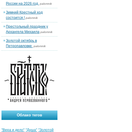
России на 2026 год.
palomnik
Зимний Крестный ход
состоится !
palomnik
Престольный праздник у
Архангела Михаила
palomnik
Золотой октябрь в
Петропавловке.
palomnik
Облако тегов
"Вера и дело"
"Душа"
"Золотой