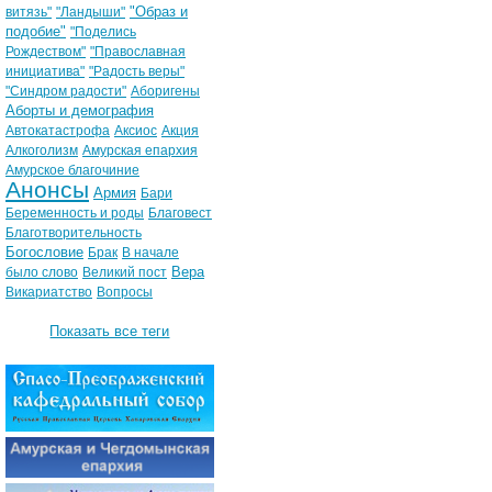
"Образ и
витязь"
"Ландыши"
подобие"
"Поделись
Рождеством"
"Православная
инициатива"
"Радость веры"
"Синдром радости"
Аборигены
Аборты и демография
Автокатастрофа
Аксиос
Акция
Алкоголизм
Амурская епархия
Амурское благочиние
Анонсы
Армия
Бари
Беременность и роды
Благовест
Благотворительность
Богословие
Брак
В начале
Вера
было слово
Великий пост
Викариатство
Вопросы
Показать все теги