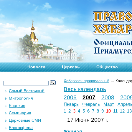
Новости
Церковь
Общество
Хабаровск православный
→
Календа
Весь календарь
Самый Восточный
2006
2007
2008
200
Митрополия
Январь
Февраль
Март
Апрел
Епархия
1
2
3
4
5
6
7
8
9
10
11
12
13
Семинария
17 Июня 2007 г.
Церковные СМИ
Блогосфера
Журнал