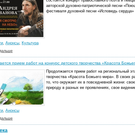
состоится концерт православного поэта и певц
авторской духовно-патриотической песни «Пою
фестиваля духовной песни «Исповедь сердца»
ти
,
Анонсы
,
Культура
 дальше
ется прием работ на конкурс детского творчества «Красота Божье
Продолжается прием работ на региональный эт
творчества «Красота Божьего мира».
В своих р
то, что окружает их в повседневной жизни: сво
природу в разных ее проявлениях, свое видени
ти
,
Анонсы
 дальше
ека