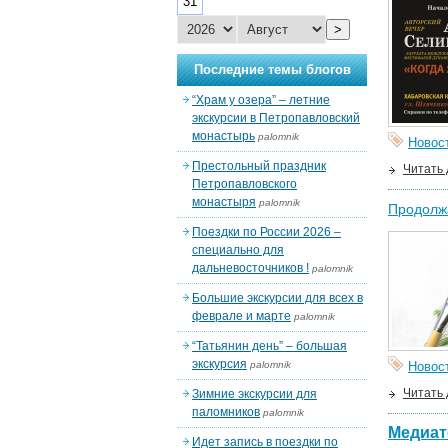
31
>
Последние темы блогов
“Храм у озера” – летние
экскурсии в Петропавловский
монастырь
palomnik
Новос
Престольный праздник
Читать
Петропавловского
монастыря
palomnik
Продолжа
Поездки по России 2026 –
специально для
дальневосточников !
palomnik
Большие экскурсии для всех в
феврале и марте
palomnik
“Татьянин день” – большая
экскурсия
palomnik
Новос
Читать
Зимние экскурсии для
паломников
palomnik
Медиат
Идет запись в поездки по