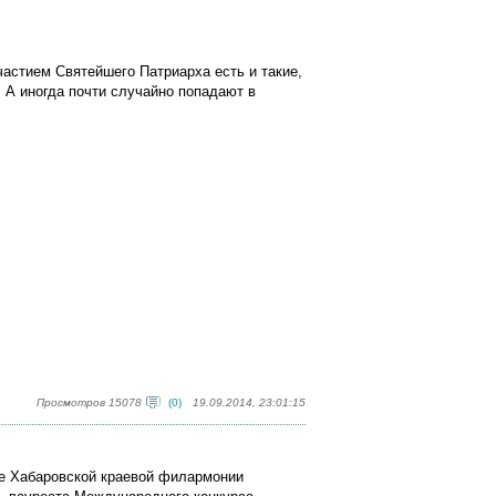
астием Святейшего Патриарха есть и такие,
. А иногда почти случайно попадают в
Просмотров 15078
(0)
19.09.2014, 23:01:15
але Хабаровской краевой филармонии