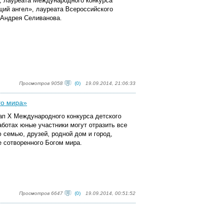
а, лауреата Международного конкурса
щий ангел», лауреата Всероссийского
 Андрея Селиванова.
Просмотров 9058
(0)
19.09.2014, 21:06:33
го мира»
ап X Международного конкурса детского
аботах юные участники могут отразить все
ю семью, друзей, родной дом и город,
е сотворенного Богом мира.
Просмотров 6647
(0)
19.09.2014, 00:51:52