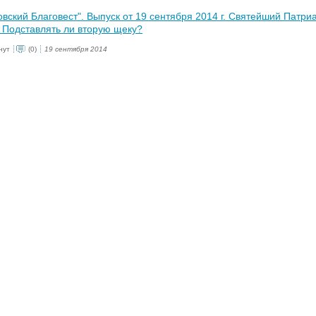
вский Благовест". Выпуск от 19 сентября 2014 г. Святейший Патриа
- Подставлять ли вторую щеку?
нут
(0)
19 сентября 2014