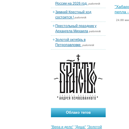
России на 2026 год.
palomnik
"Хабаро
пепла 
Зимний Крестный ход
состоится !
palomnik
24.88 ми
Престольный праздник у
Архангела Михаила
palomnik
Золотой октябрь в
Петропавловке.
palomnik
Облако тегов
"Вера и дело"
"Душа"
"Золотой