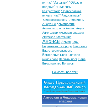
"Образ и
витязь"
"Ландыши"
подобие"
"Поделись
Рождеством"
"Православная
инициатива"
"Радость веры"
"Синдром радости"
Аборигены
Аборты и демография
Автокатастрофа
Аксиос
Акция
Алкоголизм
Амурская епархия
Амурское благочиние
Анонсы
Армия
Бари
Беременность и роды
Благовест
Благотворительность
Богословие
Брак
В начале
Вера
было слово
Великий пост
Викариатство
Вопросы
Показать все теги