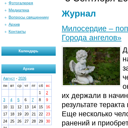
Фотогалерея
Медиатека
Журнал
Вопросы священнику
Архив
Милосердие – поп
Контакты
Города ангелов»
Д
Календарь
н
з
Архив
ч
Август
-
2026
о
пн
вт
ср
чт
пт
сб
вс
1
2
их держали в начин
3
4
5
6
7
8
9
результате теракта 
10
11
12
13
14
15
16
Еще несколько чел
17
18
19
20
21
22
23
ранений и приобре
24
25
26
27
28
29
30