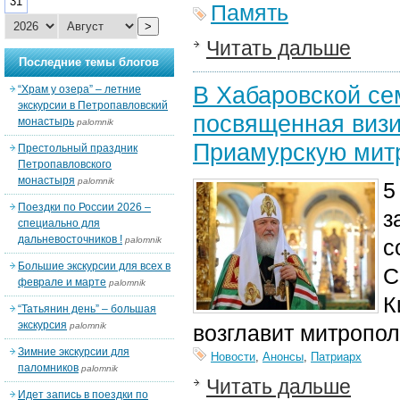
31
Память
>
Читать дальше
Последние темы блогов
В Хабаровской се
“Храм у озера” – летние
экскурсии в Петропавловский
посвященная визи
монастырь
palomnik
Приамурскую мит
Престольный праздник
Петропавловского
монастыря
palomnik
5
Поездки по России 2026 –
з
специально для
дальневосточников !
palomnik
с
Большие экскурсии для всех в
С
феврале и марте
palomnik
К
“Татьянин день” – большая
экскурсия
palomnik
возглавит митропол
Зимние экскурсии для
Новости
,
Анонсы
,
Патриарх
паломников
palomnik
Читать дальше
Идет запись в поездки по