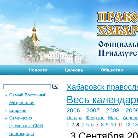
Новости
Церковь
Общество
Хабаровск правосл
Самый Восточный
Весь календар
Митрополия
2006
2007
2008
200
Епархия
Январь
Февраль
Март
Апрел
Семинария
1
2
3
4
5
6
7
8
9
10
11
12
13
Церковные СМИ
3 Сентября 201
Блогосфера