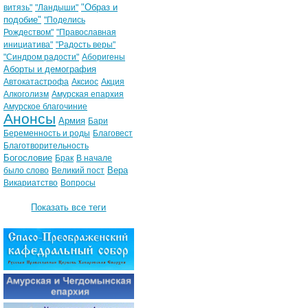
"Образ и
витязь"
"Ландыши"
подобие"
"Поделись
Рождеством"
"Православная
инициатива"
"Радость веры"
"Синдром радости"
Аборигены
Аборты и демография
Автокатастрофа
Аксиос
Акция
Алкоголизм
Амурская епархия
Амурское благочиние
Анонсы
Армия
Бари
Беременность и роды
Благовест
Благотворительность
Богословие
Брак
В начале
Вера
было слово
Великий пост
Викариатство
Вопросы
Показать все теги