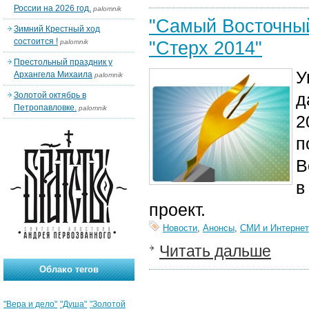
России на 2026 год.
palomnik
"Самый Восточный
Зимний Крестный ход
состоится !
"Стерх 2014"
palomnik
Престольный праздник у
У
Архангела Михаила
palomnik
д
Золотой октябрь в
Петропавловке.
palomnik
2
п
В
в
проект.
Новости
,
Анонсы
,
СМИ и Интернет
Читать дальше
Облако тегов
"Вера и дело"
"Душа"
"Золотой