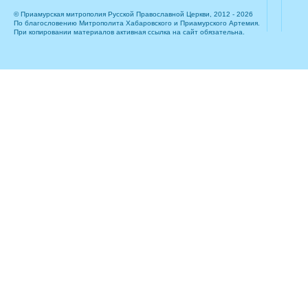
© Приамурская митрополия Русской Православной Церкви, 2012 - 2026
По благословению Митрополита Хабаровского и Приамурского Артемия.
При копировании материалов активная ссылка на сайт обязательна.