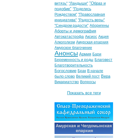
"Образ и
витязь"
"Ландыши"
подобие"
"Поделись
Рождеством"
"Православная
инициатива"
"Радость веры"
"Синдром радости"
Аборигены
Аборты и демография
Автокатастрофа
Аксиос
Акция
Алкоголизм
Амурская епархия
Амурское благочиние
Анонсы
Армия
Бари
Беременность и роды
Благовест
Благотворительность
Богословие
Брак
В начале
Вера
было слово
Великий пост
Викариатство
Вопросы
Показать все теги