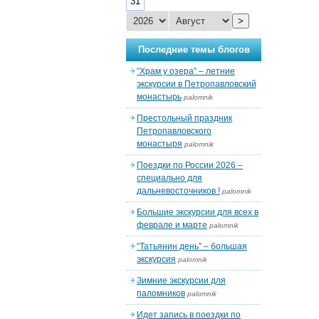
31
>
Последние темы блогов
“Храм у озера” – летние
экскурсии в Петропавловский
монастырь
palomnik
Престольный праздник
Петропавловского
монастыря
palomnik
Поездки по России 2026 –
специально для
дальневосточников !
palomnik
Большие экскурсии для всех в
феврале и марте
palomnik
“Татьянин день” – большая
экскурсия
palomnik
Зимние экскурсии для
паломников
palomnik
Идет запись в поездки по