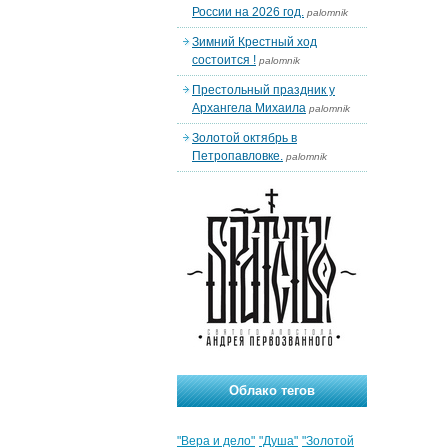
России на 2026 год.
palomnik
Зимний Крестный ход
состоится !
palomnik
Престольный праздник у
Архангела Михаила
palomnik
Золотой октябрь в
Петропавловке.
palomnik
Облако тегов
"Вера и дело"
"Душа"
"Золотой