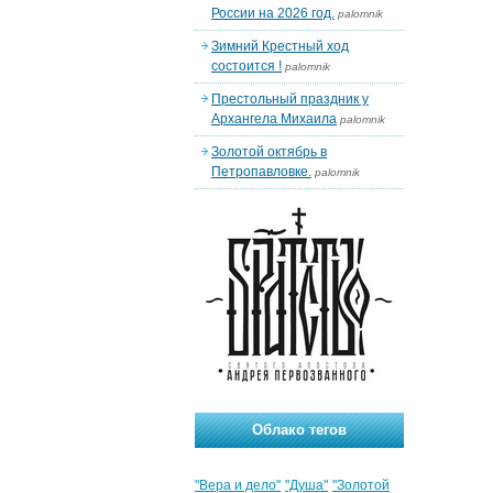
России на 2026 год.
palomnik
Зимний Крестный ход
состоится !
palomnik
Престольный праздник у
Архангела Михаила
palomnik
Золотой октябрь в
Петропавловке.
palomnik
Облако тегов
"Вера и дело"
"Душа"
"Золотой