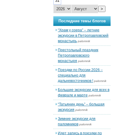
31
>
Последние темы блогов
“Храм у озера” – летние
экскурсии в Петропавловский
монастырь
palomnik
Престольный праздник
Петропавловского
монастыря
palomnik
Поездки по России 2026 –
специально для
дальневосточников !
palomnik
Большие экскурсии для всех в
феврале и марте
palomnik
“Татьянин день” – большая
экскурсия
palomnik
Зимние экскурсии для
паломников
palomnik
Идет запись в поездки по