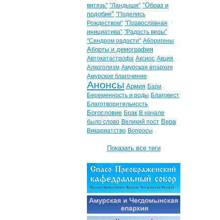
"Образ и
витязь"
"Ландыши"
подобие"
"Поделись
Рождеством"
"Православная
инициатива"
"Радость веры"
"Синдром радости"
Аборигены
Аборты и демография
Автокатастрофа
Аксиос
Акция
Алкоголизм
Амурская епархия
Амурское благочиние
Анонсы
Армия
Бари
Беременность и роды
Благовест
Благотворительность
Богословие
Брак
В начале
Вера
было слово
Великий пост
Викариатство
Вопросы
Показать все теги