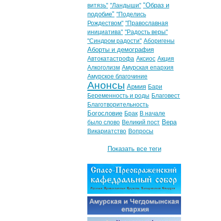
"Образ и
витязь"
"Ландыши"
подобие"
"Поделись
Рождеством"
"Православная
инициатива"
"Радость веры"
"Синдром радости"
Аборигены
Аборты и демография
Автокатастрофа
Аксиос
Акция
Алкоголизм
Амурская епархия
Амурское благочиние
Анонсы
Армия
Бари
Беременность и роды
Благовест
Благотворительность
Богословие
Брак
В начале
Вера
было слово
Великий пост
Викариатство
Вопросы
Показать все теги