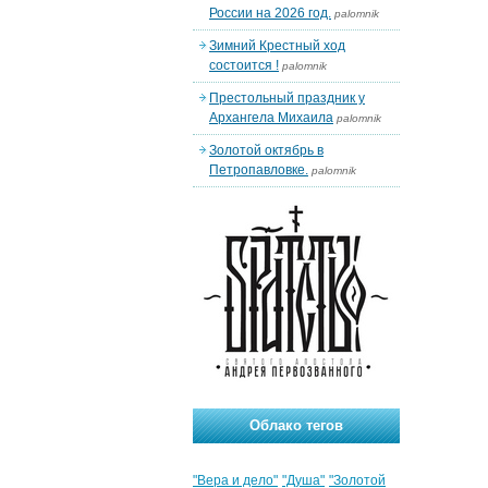
России на 2026 год.
palomnik
Зимний Крестный ход
состоится !
palomnik
Престольный праздник у
Архангела Михаила
palomnik
Золотой октябрь в
Петропавловке.
palomnik
Облако тегов
"Вера и дело"
"Душа"
"Золотой