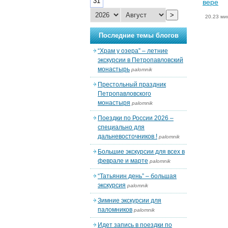
31
вере
>
20.23 ми
Последние темы блогов
“Храм у озера” – летние
экскурсии в Петропавловский
монастырь
palomnik
Престольный праздник
Петропавловского
монастыря
palomnik
Поездки по России 2026 –
специально для
дальневосточников !
palomnik
Большие экскурсии для всех в
феврале и марте
palomnik
“Татьянин день” – большая
экскурсия
palomnik
Зимние экскурсии для
паломников
palomnik
Идет запись в поездки по