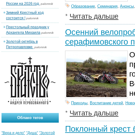
России на 2026 год.
palomnik
Образование
,
Семинария
,
Анонсы
Зимний Крестный ход
Читать дальше
состоится !
palomnik
Престольный праздник у
Осенний велопроб
Архангела Михаила
palomnik
серафимовского 
Золотой октябрь в
Петропавловке.
palomnik
О
п
г
В
н
Приходы
,
Воспитание детей
,
Ново
Читать дальше
Облако тегов
Поклонный крест 
"Вера и дело"
"Душа"
"Золотой