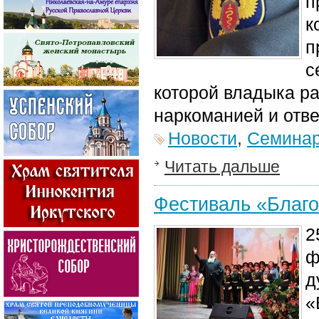
п
к
п
с
которой владыка р
наркоманией и отв
Новости
,
Семина
Читать дальше
Фестиваль «Благо
2
ф
д
«