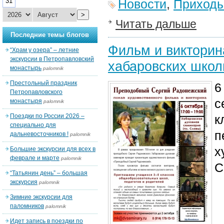
31
Новости
,
Приход
>
Читать дальше
Последние темы блогов
Фильм и викторин
“Храм у озера” – летние
экскурсии в Петропавловский
хабаровских школ
монастырь
palomnik
Престольный праздник
6
Петропавловского
с
монастыря
palomnik
Поездки по России 2026 –
к
специально для
п
дальневосточников !
palomnik
х
Большие экскурсии для всех в
феврале и марте
palomnik
С
“Татьянин день” – большая
экскурсия
palomnik
Зимние экскурсии для
паломников
palomnik
Идет запись в поездки по