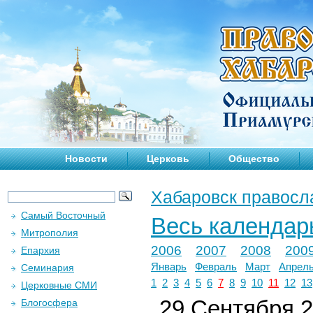
Новости
Церковь
Общество
Хабаровск правосл
Самый Восточный
Весь календар
Митрополия
2006
2007
2008
200
Епархия
Январь
Февраль
Март
Апрел
Семинария
1
2
3
4
5
6
7
8
9
10
11
12
13
Церковные СМИ
29 Сентября 2
Блогосфера