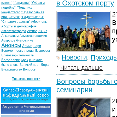
в Охотском порту
"Образ и
витязь"
"Ландыши"
подобие"
"Поделись
Рождеством"
"Православная
2
инициатива"
"Радость веры"
В
"Синдром радости"
Аборигены
Аборты и демография
п
Автокатастрофа
Аксиос
Акция
Алкоголизм
Амурская епархия
у
Амурское благочиние
Анонсы
Армия
Бари
Беременность и роды
Благовест
Благотворительность
Новости
,
Приход
Богословие
Брак
В начале
Вера
было слово
Великий пост
Читать дальше
Викариатство
Вопросы
Показать все теги
Вопросы борьбы с
семинарии
2
и