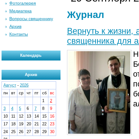
Фотогалерея
Медиатека
Журнал
Вопросы священнику
Архив
Вернуть к жизни, 
Контакты
священника для 
Н
Календарь
Б
о
Архив
п
Август
-
2026
б
пн
вт
ср
чт
пт
сб
вс
1
2
а
3
4
5
6
7
8
9
10
11
12
13
14
15
16
17
18
19
20
21
22
23
24
25
26
27
28
29
30