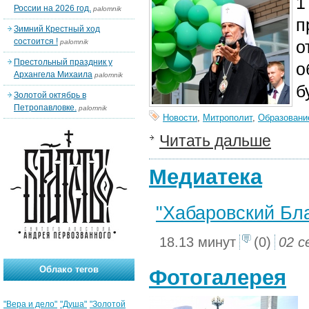
1
России на 2026 год.
palomnik
п
Зимний Крестный ход
состоится !
о
palomnik
Престольный праздник у
о
Архангела Михаила
palomnik
б
Золотой октябрь в
Петропавловке.
palomnik
Новости
,
Митрополит
,
Образовани
Читать дальше
Медиатека
"Хабаровский Благ
18.13 минут
(0)
02 с
Облако тегов
Фотогалерея
"Вера и дело"
"Душа"
"Золотой