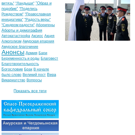
"Образ и
витязь"
"Ландыши"
подобие"
"Поделись
Рождеством"
"Православная
инициатива"
"Радость веры"
"Синдром радости"
Аборигены
Аборты и демография
Автокатастрофа
Аксиос
Акция
Алкоголизм
Амурская епархия
Амурское благочиние
Анонсы
Армия
Бари
Беременность и роды
Благовест
Благотворительность
Богословие
Брак
В начале
Вера
было слово
Великий пост
Викариатство
Вопросы
Показать все теги