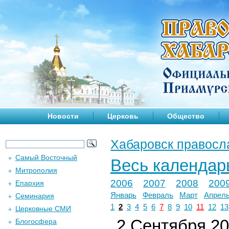
Новости
Церковь
Общество
Хабаровск правосл
Самый Восточный
Весь календар
Митрополия
2006
2007
2008
200
Епархия
Январь
Февраль
Март
Апрел
Семинария
1
2
3
4
5
6
7
8
9
10
11
12
13
Церковные СМИ
2 Сентября 201
Блогосфера