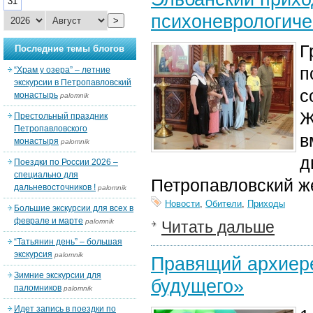
31
психоневрологиче
>
Г
Последние темы блогов
п
“Храм у озера” – летние
экскурсии в Петропавловский
с
монастырь
palomnik
Ж
Престольный праздник
Петропавловского
в
монастыря
palomnik
д
Поездки по России 2026 –
специально для
Петропавловский ж
дальневосточников !
palomnik
Новости
,
Обители
,
Приходы
Большие экскурсии для всех в
феврале и марте
palomnik
Читать дальше
“Татьянин день” – большая
экскурсия
palomnik
Правящий архиере
Зимние экскурсии для
будущего»
паломников
palomnik
Идет запись в поездки по