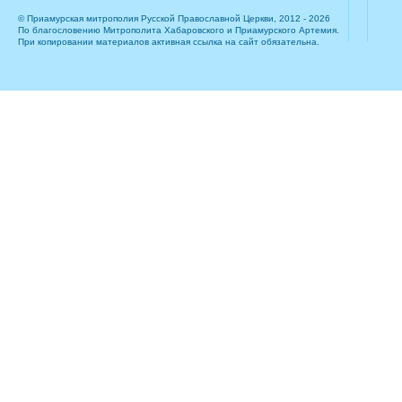
© Приамурская митрополия Русской Православной Церкви, 2012 - 2026
По благословению Митрополита Хабаровского и Приамурского Артемия.
При копировании материалов активная ссылка на сайт обязательна.