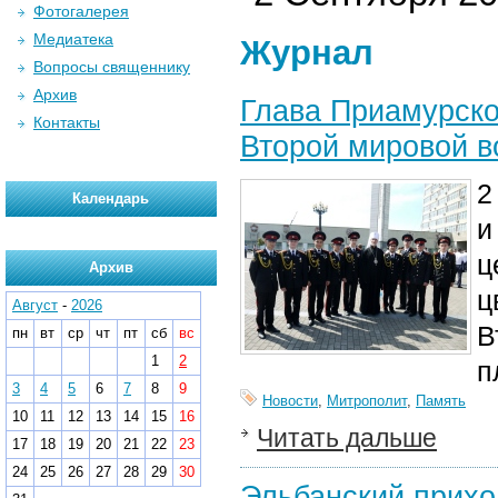
Фотогалерея
Медиатека
Журнал
Вопросы священнику
Архив
Глава Приамурско
Контакты
Второй мировой в
2
Календарь
и
ц
Архив
ц
Август
-
2026
В
пн
вт
ср
чт
пт
сб
вс
1
2
п
3
4
5
6
7
8
9
Новости
,
Митрополит
,
Память
10
11
12
13
14
15
16
Читать дальше
17
18
19
20
21
22
23
24
25
26
27
28
29
30
Эльбанский прихо