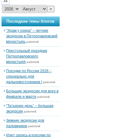
31
>
Последние темы блогов
“Храм у озера” – летние
экскурсии в Петропавловский
монастырь
palomnik
Престольный праздник
Петропавловского
монастыря
palomnik
Поездки по России 2026 –
специально для
дальневосточников !
palomnik
Большие экскурсии для всех в
феврале и марте
palomnik
“Татьянин день” – большая
экскурсия
palomnik
Зимние экскурсии для
паломников
palomnik
Идет запись в поездки по