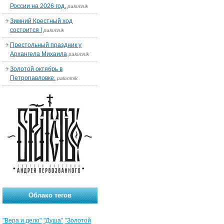
России на 2026 год.
palomnik
Зимний Крестный ход
состоится !
palomnik
Престольный праздник у
Архангела Михаила
palomnik
Золотой октябрь в
Петропавловке.
palomnik
Облако тегов
"Вера и дело"
"Душа"
"Золотой