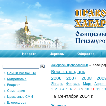
Новости
Церковь
Общество
Хабаровск православный
→
Календа
Весь календарь
Самый Восточный
2006
2007
2008
200
Митрополия
Январь
Февраль
Март
Апрел
Епархия
1
2
3
4
5
6
7
8
9
10
11
12
13
Семинария
9 Сентября 2014 г.
Церковные СМИ
Блогосфера
Журнал