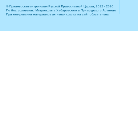
© Приамурская митрополия Русской Православной Церкви, 2012 - 2026
По благословению Митрополита Хабаровского и Приамурского Артемия.
При копировании материалов активная ссылка на сайт обязательна.