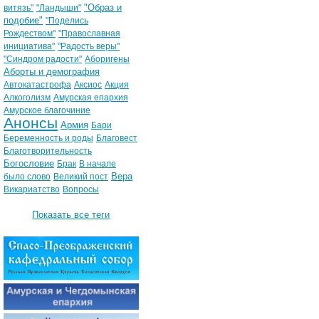
"Образ и
витязь"
"Ландыши"
подобие"
"Поделись
Рождеством"
"Православная
инициатива"
"Радость веры"
"Синдром радости"
Аборигены
Аборты и демография
Автокатастрофа
Аксиос
Акция
Алкоголизм
Амурская епархия
Амурское благочиние
Анонсы
Армия
Бари
Беременность и роды
Благовест
Благотворительность
Богословие
Брак
В начале
Вера
было слово
Великий пост
Викариатство
Вопросы
Показать все теги