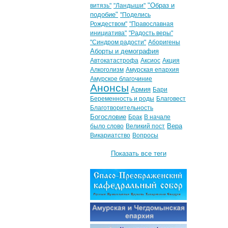
"Образ и
витязь"
"Ландыши"
подобие"
"Поделись
Рождеством"
"Православная
инициатива"
"Радость веры"
"Синдром радости"
Аборигены
Аборты и демография
Автокатастрофа
Аксиос
Акция
Алкоголизм
Амурская епархия
Амурское благочиние
Анонсы
Армия
Бари
Беременность и роды
Благовест
Благотворительность
Богословие
Брак
В начале
Вера
было слово
Великий пост
Викариатство
Вопросы
Показать все теги