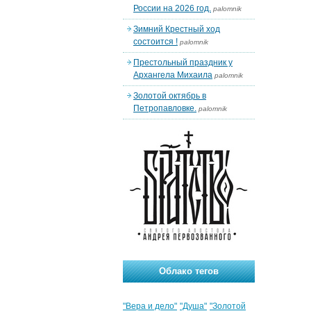
России на 2026 год.
palomnik
Зимний Крестный ход
состоится !
palomnik
Престольный праздник у
Архангела Михаила
palomnik
Золотой октябрь в
Петропавловке.
palomnik
Облако тегов
"Вера и дело"
"Душа"
"Золотой