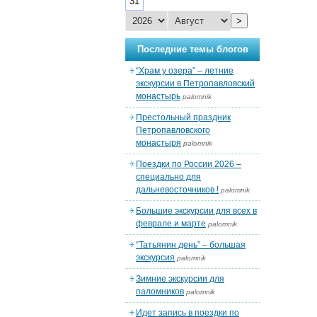
31
>
Последние темы блогов
“Храм у озера” – летние
экскурсии в Петропавловский
монастырь
palomnik
Престольный праздник
Петропавловского
монастыря
palomnik
Поездки по России 2026 –
специально для
дальневосточников !
palomnik
Большие экскурсии для всех в
феврале и марте
palomnik
“Татьянин день” – большая
экскурсия
palomnik
Зимние экскурсии для
паломников
palomnik
Идет запись в поездки по