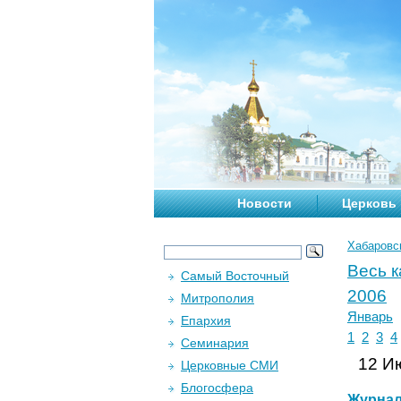
Новости
Церковь
Хабаровс
Весь 
Самый Восточный
2006
Митрополия
Январь
Епархия
1
2
3
4
Семинария
12 Ию
Церковные СМИ
Блогосфера
Журна