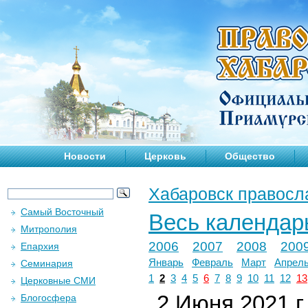
Новости
Церковь
Общество
Хабаровск правосл
Самый Восточный
Весь календар
Митрополия
2006
2007
2008
200
Епархия
Январь
Февраль
Март
Апрел
Семинария
1
2
3
4
5
6
7
8
9
10
11
12
13
Церковные СМИ
2 Июня 2021 г.
Блогосфера