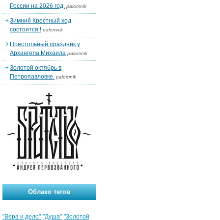
России на 2026 год.
palomnik
Зимний Крестный ход
состоится !
palomnik
Престольный праздник у
Архангела Михаила
palomnik
Золотой октябрь в
Петропавловке.
palomnik
Облако тегов
"Вера и дело"
"Душа"
"Золотой