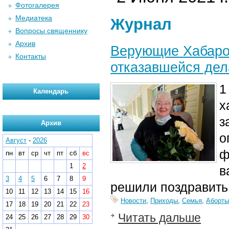
Фотогалерея
Медиатека
Журнал
Вопросы священнику
Архив
Верующие Хабаров
Контакты
отказавшейся дел
1
Календарь
х
з
Архив
о
Август
-
2026
ф
пн
вт
ср
чт
пт
сб
вс
1
2
в
3
4
5
6
7
8
9
решили поздравить 
10
11
12
13
14
15
16
Новости
,
Приходы
,
Семья
,
Аборты
17
18
19
20
21
22
23
Читать дальше
24
25
26
27
28
29
30