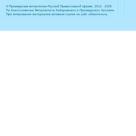
© Приамурская митрополия Русской Православной Церкви, 2012 - 2026
По благословению Митрополита Хабаровского и Приамурского Артемия.
При копировании материалов активная ссылка на сайт обязательна.