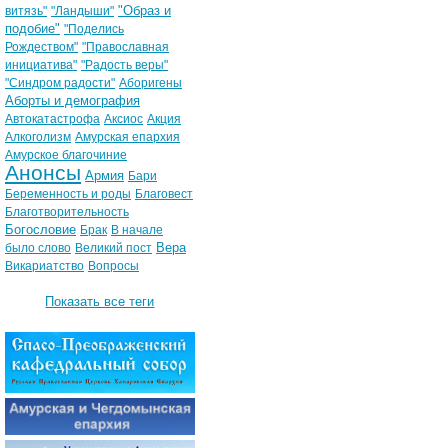
"Образ и
витязь"
"Ландыши"
подобие"
"Поделись
Рождеством"
"Православная
инициатива"
"Радость веры"
"Синдром радости"
Аборигены
Аборты и демография
Автокатастрофа
Аксиос
Акция
Алкоголизм
Амурская епархия
Амурское благочиние
Анонсы
Армия
Бари
Беременность и роды
Благовест
Благотворительность
Богословие
Брак
В начале
Вера
было слово
Великий пост
Викариатство
Вопросы
Показать все теги