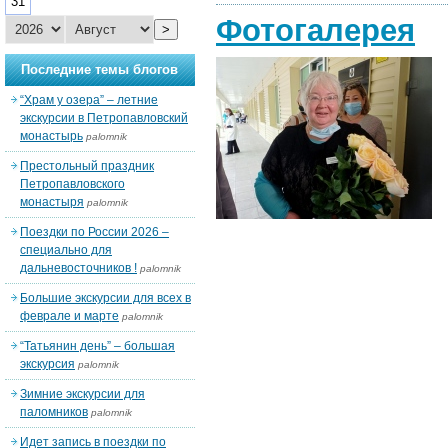
31
Фотогалерея
>
Последние темы блогов
“Храм у озера” – летние
экскурсии в Петропавловский
монастырь
palomnik
Престольный праздник
Петропавловского
монастыря
palomnik
Поездки по России 2026 –
специально для
дальневосточников !
palomnik
Большие экскурсии для всех в
феврале и марте
palomnik
“Татьянин день” – большая
экскурсия
palomnik
Зимние экскурсии для
паломников
palomnik
Идет запись в поездки по