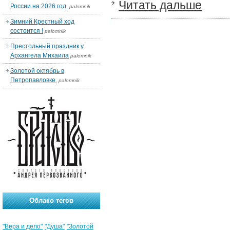
Читать дальше
России на 2026 год.
palomnik
Зимний Крестный ход
состоится !
palomnik
Престольный праздник у
Архангела Михаила
palomnik
Золотой октябрь в
Петропавловке.
palomnik
Облако тегов
"Вера и дело"
"Душа"
"Золотой