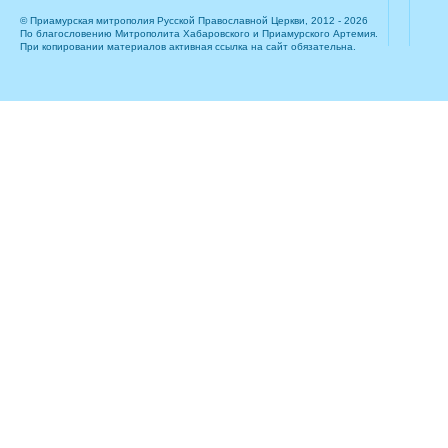
© Приамурская митрополия Русской Православной Церкви, 2012 - 2026
По благословению Митрополита Хабаровского и Приамурского Артемия.
При копировании материалов активная ссылка на сайт обязательна.