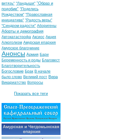
"Образ и
витязь"
"Ландыши"
подобие"
"Поделись
Рождеством"
"Православная
инициатива"
"Радость веры"
"Синдром радости"
Аборигены
Аборты и демография
Автокатастрофа
Аксиос
Акция
Алкоголизм
Амурская епархия
Амурское благочиние
Анонсы
Армия
Бари
Беременность и роды
Благовест
Благотворительность
Богословие
Брак
В начале
Вера
было слово
Великий пост
Викариатство
Вопросы
Показать все теги