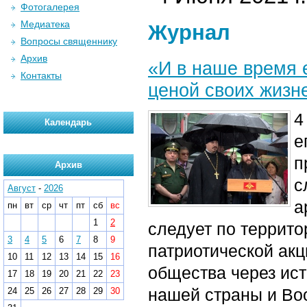
Фотогалерея
Медиатека
Журнал
Вопросы священнику
Архив
«И в наше время 
Контакты
ценой своих жизн
4
Календарь
е
п
Архив
с
Август
-
2026
а
пн
вт
ср
чт
пт
сб
вс
1
2
следует по террит
3
4
5
6
7
8
9
патриотической ак
10
11
12
13
14
15
16
общества через ист
17
18
19
20
21
22
23
нашей страны и Во
24
25
26
27
28
29
30