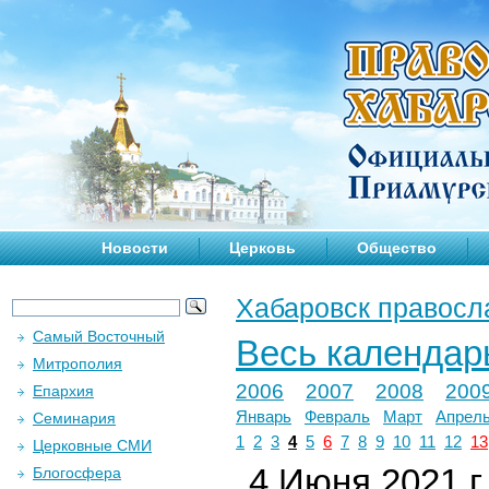
Новости
Церковь
Общество
Хабаровск правосл
Самый Восточный
Весь календар
Митрополия
2006
2007
2008
200
Епархия
Январь
Февраль
Март
Апрел
Семинария
1
2
3
4
5
6
7
8
9
10
11
12
13
Церковные СМИ
4 Июня 2021 г.
Блогосфера