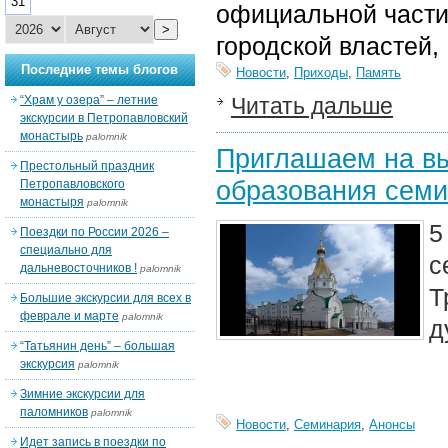
31
официальной части
>
городской властей,
Последние темы блогов
Новости
,
Приходы
,
Память
“Храм у озера” – летние
Читать дальше
экскурсии в Петропавловский
монастырь
palomnik
Приглашаем на вы
Престольный праздник
образования сем
Петропавловского
монастыря
palomnik
5
Поездки по России 2026 –
специально для
с
дальневосточников !
palomnik
Т
Большие экскурсии для всех в
феврале и марте
palomnik
д
“Татьянин день” – большая
экскурсия
palomnik
Зимние экскурсии для
паломников
palomnik
Новости
,
Семинария
,
Анонсы
Идет запись в поездки по