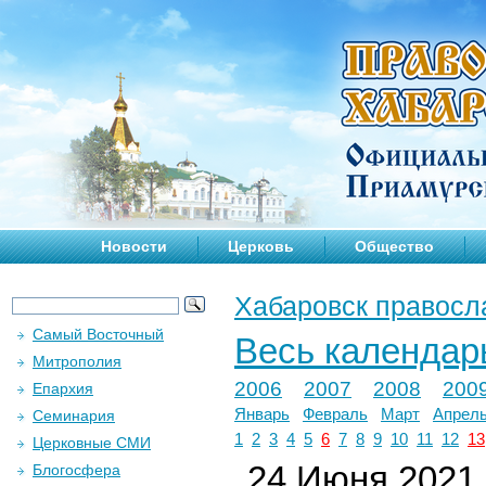
Новости
Церковь
Общество
Хабаровск правосл
Самый Восточный
Весь календар
Митрополия
2006
2007
2008
200
Епархия
Январь
Февраль
Март
Апрел
Семинария
1
2
3
4
5
6
7
8
9
10
11
12
13
Церковные СМИ
24 Июня 2021 
Блогосфера