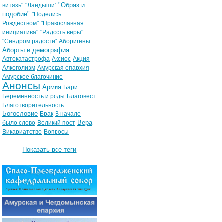
"Образ и
витязь"
"Ландыши"
подобие"
"Поделись
Рождеством"
"Православная
инициатива"
"Радость веры"
"Синдром радости"
Аборигены
Аборты и демография
Автокатастрофа
Аксиос
Акция
Алкоголизм
Амурская епархия
Амурское благочиние
Анонсы
Армия
Бари
Беременность и роды
Благовест
Благотворительность
Богословие
Брак
В начале
Вера
было слово
Великий пост
Викариатство
Вопросы
Показать все теги