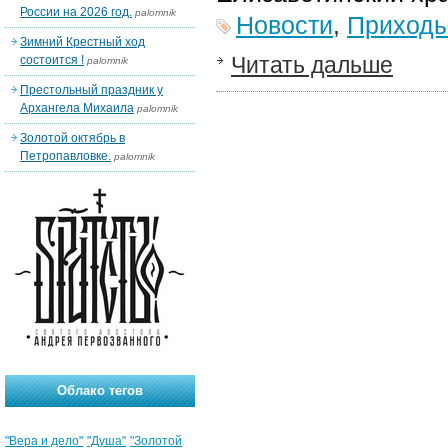
России на 2026 год.
palomnik
Новости
,
Приход
Зимний Крестный ход
Читать дальше
состоится !
palomnik
Престольный праздник у
Архангела Михаила
palomnik
Золотой октябрь в
Петропавловке.
palomnik
Облако тегов
"Вера и дело"
"Душа"
"Золотой