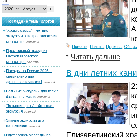
31
д
>
к
Последние темы блогов
А
“Храм у озера” – летние
экскурсии в Петропавловский
к
монастырь
palomnik
Новости
,
Память
,
Церковь
,
Общес
Престольный праздник
Читать дальше
Петропавловского
монастыря
palomnik
В дни летних кан
Поездки по России 2026 –
специально для
дальневосточников !
palomnik
2
Большие экскурсии для всех в
к
феврале и марте
palomnik
с
“Татьянин день” – большая
экскурсия
palomnik
и
Зимние экскурсии для
с
паломников
palomnik
Елизаветинский хр
Идет запись в поездки по