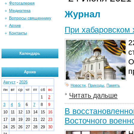
Фотогалерея
Медиатека
Журнал
Вопросы священнику
Архив
При хабаровском 
Контакты
2
с
Календарь
О
п
Архив
Август
-
2026
Новости
,
Приходы
,
Память
пн
вт
ср
чт
пт
сб
вс
Читать дальше
1
2
3
4
5
6
7
8
9
В восстановленно
10
11
12
13
14
15
16
Восточного военно
17
18
19
20
21
22
23
24
25
26
27
28
29
30
Н