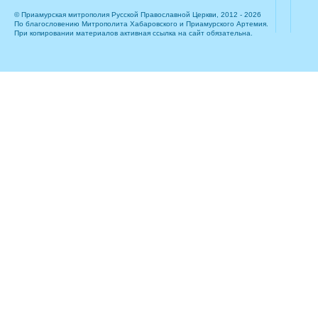
© Приамурская митрополия Русской Православной Церкви, 2012 - 2026
По благословению Митрополита Хабаровского и Приамурского Артемия.
При копировании материалов активная ссылка на сайт обязательна.