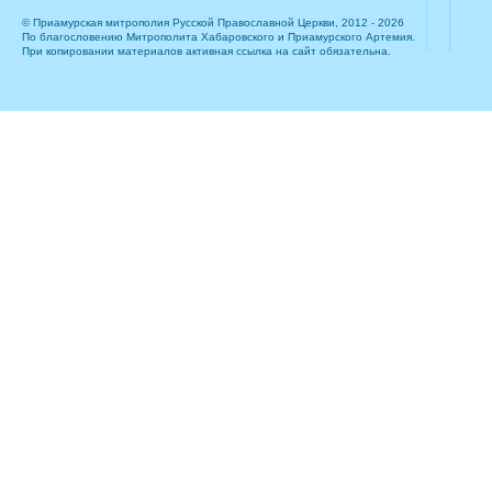
© Приамурская митрополия Русской Православной Церкви, 2012 - 2026
По благословению Митрополита Хабаровского и Приамурского Артемия.
При копировании материалов активная ссылка на сайт обязательна.