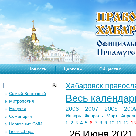
Новости
Церковь
Общество
Хабаровск правосл
Самый Восточный
Весь календар
Митрополия
2006
2007
2008
200
Епархия
Январь
Февраль
Март
Апрел
Семинария
1
2
3
4
5
6
7
8
9
10
11
12
13
Церковные СМИ
26 Июня 2021 
Блогосфера