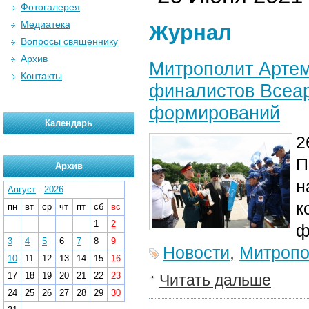
Фотогалерея
Медиатека
Журнал
Вопросы священнику
Архив
Митрополит Артем
Контакты
финалистов Всеар
формирований
Календарь
2
П
Архив
н
Август
-
2026
к
пн
вт
ср
чт
пт
сб
вс
1
2
ф
3
4
5
6
7
8
9
Новости
,
Митропо
10
11
12
13
14
15
16
17
18
19
20
21
22
23
Читать дальше
24
25
26
27
28
29
30