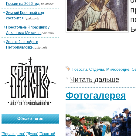
о
России на 2026 год.
palomnik
п
Зимний Крестный ход
п
состоится !
palomnik
Б
Престольный праздник у
Архангела Михаила
palomnik
Золотой октябрь в
Петропавловке.
palomnik
Новости
,
Отделы
,
Милосердие
,
С
Читать дальше
Фотогалерея
Облако тегов
"Вера и дело"
"Душа"
"Золотой