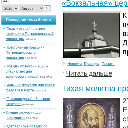
31
«Вокзальная» церк
>
К
Последние темы блогов
п
“Храм у озера” – летние
в
экскурсии в Петропавловский
монастырь
palomnik
Д
Престольный праздник
п
Петропавловского
монастыря
palomnik
Новости
,
Приходы
,
Память
Поездки по России 2026 –
специально для
Читать дальше
дальневосточников !
palomnik
Большие экскурсии для всех в
Тихая молитва пр
феврале и марте
palomnik
2
“Татьянин день” – большая
экскурсия
palomnik
Е
Зимние экскурсии для
с
паломников
palomnik
Идет запись в поездки по