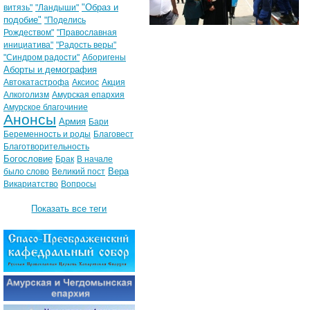
"Образ и
витязь"
"Ландыши"
подобие"
"Поделись
Рождеством"
"Православная
инициатива"
"Радость веры"
"Синдром радости"
Аборигены
Аборты и демография
Автокатастрофа
Аксиос
Акция
Алкоголизм
Амурская епархия
Амурское благочиние
Анонсы
Армия
Бари
Беременность и роды
Благовест
Благотворительность
Богословие
Брак
В начале
Вера
было слово
Великий пост
Викариатство
Вопросы
Показать все теги