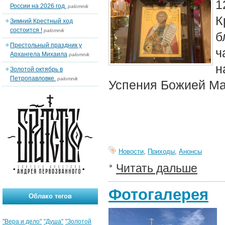
1
России на 2026 год.
palomnik
К
Зимний Крестный ход
состоится !
palomnik
б
Престольный праздник у
ч
Архангела Михаила
palomnik
н
Золотой октябрь в
Петропавловке.
palomnik
Успения Божией Ма
Новости
,
Приходы
,
Анонсы
Читать дальше
Фотогалерея
Облако тегов
"Вера и дело"
"Душа"
"Золотой