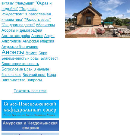
"Образ и
витязь"
"Ландыши"
подобие"
"Поделись
Рождеством"
"Православная
инициатива"
"Радость веры"
"Синдром радости"
Аборигены
Аборты и демография
Автокатастрофа
Аксиос
Акция
Алкоголизм
Амурская епархия
Амурское благочиние
Анонсы
Армия
Бари
Беременность и роды
Благовест
Благотворительность
Богословие
Брак
В начале
Вера
было слово
Великий пост
Викариатство
Вопросы
Показать все теги