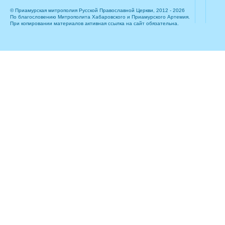
© Приамурская митрополия Русской Православной Церкви, 2012 - 2026
По благословению Митрополита Хабаровского и Приамурского Артемия.
При копировании материалов активная ссылка на сайт обязательна.