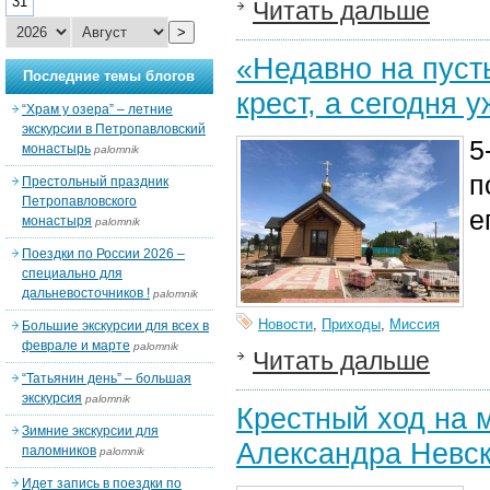
31
Читать дальше
>
«Недавно на пуст
Последние темы блогов
крест, а сегодня 
“Храм у озера” – летние
экскурсии в Петропавловский
5
монастырь
palomnik
п
Престольный праздник
Петропавловского
е
монастыря
palomnik
Поездки по России 2026 –
специально для
дальневосточников !
palomnik
Новости
,
Приходы
,
Миссия
Большие экскурсии для всех в
феврале и марте
palomnik
Читать дальше
“Татьянин день” – большая
экскурсия
palomnik
Крестный ход на 
Зимние экскурсии для
Александра Невск
паломников
palomnik
Идет запись в поездки по