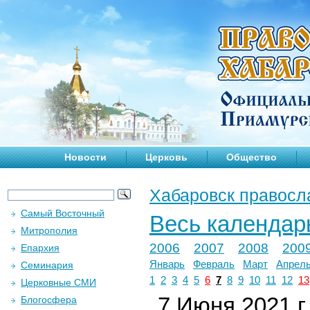
Новости
Церковь
Общество
Хабаровск правосл
Самый Восточный
Весь календар
Митрополия
2006
2007
2008
200
Епархия
Январь
Февраль
Март
Апрел
Семинария
1
2
3
4
5
6
7
8
9
10
11
12
13
Церковные СМИ
7 Июня 2021 г.
Блогосфера