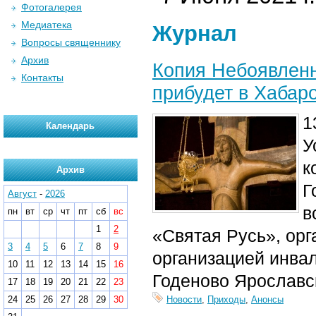
Фотогалерея
Медиатека
Журнал
Вопросы священнику
Архив
Копия Небоявленн
Контакты
прибудет в Хабар
1
Календарь
У
к
Архив
Г
Август
-
2026
в
пн
вт
ср
чт
пт
сб
вс
1
2
«Святая Русь», ор
3
4
5
6
7
8
9
организацией инвал
10
11
12
13
14
15
16
Годеново Ярославс
17
18
19
20
21
22
23
24
25
26
27
28
29
30
Новости
,
Приходы
,
Анонсы