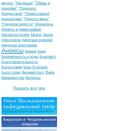
"Образ и
витязь"
"Ландыши"
подобие"
"Поделись
Рождеством"
"Православная
инициатива"
"Радость веры"
"Синдром радости"
Аборигены
Аборты и демография
Автокатастрофа
Аксиос
Акция
Алкоголизм
Амурская епархия
Амурское благочиние
Анонсы
Армия
Бари
Беременность и роды
Благовест
Благотворительность
Богословие
Брак
В начале
Вера
было слово
Великий пост
Викариатство
Вопросы
Показать все теги