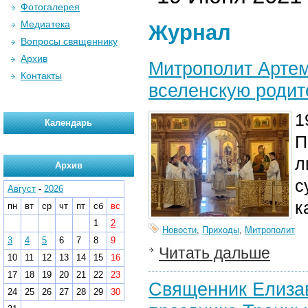
Фотогалерея
Медиатека
Журнал
Вопросы священнику
Архив
Митрополит Артем
Контакты
вселенскую родит
1
Календарь
П
л
Архив
с
Август
-
2026
к
пн
вт
ср
чт
пт
сб
вс
1
2
Новости
,
Приходы
,
Митрополит
3
4
5
6
7
8
9
Читать дальше
10
11
12
13
14
15
16
17
18
19
20
21
22
23
Священник Елизав
24
25
26
27
28
29
30