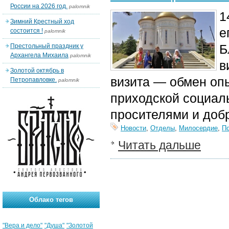
России на 2026 год.
palomnik
1
Зимний Крестный ход
е
состоится !
palomnik
Б
Престольный праздник у
Архангела Михаила
palomnik
в
Золотой октябрь в
визита — обмен оп
Петропавловке.
palomnik
приходской социаль
просителями и доб
Новости
,
Отделы
,
Милосердие
,
П
Читать дальше
Облако тегов
"Вера и дело"
"Душа"
"Золотой