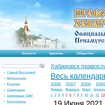
Новости
Церковь
Общество
Хабаровск правосл
Самый Восточный
Весь календар
Митрополия
2006
2007
2008
200
Епархия
Январь
Февраль
Март
Апрел
Семинария
1
2
3
4
5
6
7
8
9
10
11
12
13
Церковные СМИ
19 Июня 2021 
Блогосфера