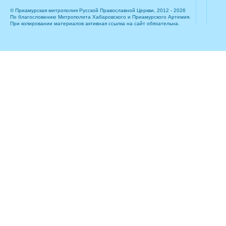
© Приамурская митрополия Русской Православной Церкви, 2012 - 2026
По благословению Митрополита Хабаровского и Приамурского Артемия.
При копировании материалов активная ссылка на сайт обязательна.