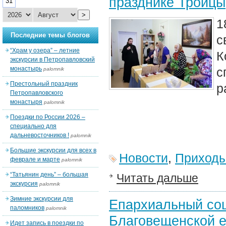
празднике Троицы
31
>
1
Последние темы блогов
с
“Храм у озера” – летние
К
экскурсии в Петропавловский
монастырь
palomnik
Престольный праздник
р
Петропавловского
монастыря
palomnik
Поездки по России 2026 –
специально для
дальневосточников !
palomnik
Большие экскурсии для всех в
Новости
,
Приход
феврале и марте
palomnik
“Татьянин день” – большая
Читать дальше
экскурсия
palomnik
Зимние экскурсии для
Епархиальный соц
паломников
palomnik
Благовещенской 
Идет запись в поездки по