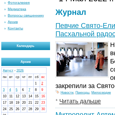
Фотогалерея
Медиатека
Журнал
Вопросы священнику
Архив
Певчие Свято-Ели
Контакты
Пасхальной радо
Н
Календарь
в
Б
Архив
с
Август
-
2026
о
пн
вт
ср
чт
пт
сб
вс
1
2
закрепили за Свят
3
4
5
6
7
8
9
Новости
,
Приходы
,
Милосердие
10
11
12
13
14
15
16
Читать дальше
17
18
19
20
21
22
23
24
25
26
27
28
29
30
Митрополит Артем