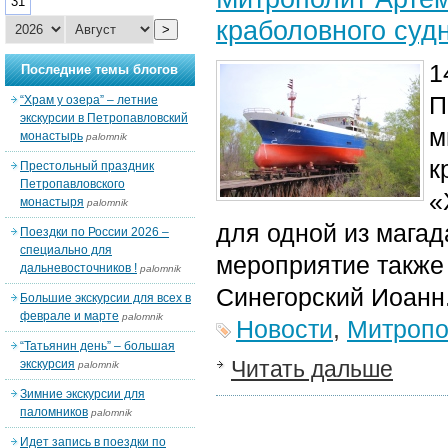
31
краболовного суд
>
1
Последние темы блогов
П
“Храм у озера” – летние
экскурсии в Петропавловский
м
монастырь
palomnik
к
Престольный праздник
Петропавловского
«
монастыря
palomnik
для одной из магад
Поездки по России 2026 –
специально для
мероприятие также
дальневосточников !
palomnik
Синегорский Иоанн
Большие экскурсии для всех в
феврале и марте
palomnik
Новости
,
Митропо
“Татьянин день” – большая
Читать дальше
экскурсия
palomnik
Зимние экскурсии для
паломников
palomnik
Идет запись в поездки по