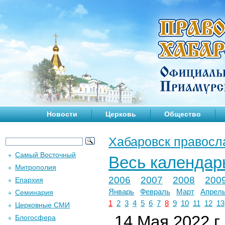
Новости
Церковь
Общество
Хабаровск правосл
Самый Восточный
Весь календар
Митрополия
2006
2007
2008
200
Епархия
Январь
Февраль
Март
Апрел
Семинария
1
2
3
4
5
6
7
8
9
10
11
12
13
Церковные СМИ
14 Мая 2022 г.
Блогосфера