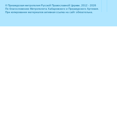
© Приамурская митрополия Русской Православной Церкви, 2012 - 2026
По благословению Митрополита Хабаровского и Приамурского Артемия.
При копировании материалов активная ссылка на сайт обязательна.