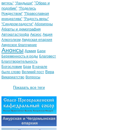
"Образ и
витязь"
"Ландыши"
подобие"
"Поделись
Рождеством"
"Православная
инициатива"
"Радость веры"
"Синдром радости"
Аборигены
Аборты и демография
Автокатастрофа
Аксиос
Акция
Алкоголизм
Амурская епархия
Амурское благочиние
Анонсы
Армия
Бари
Беременность и роды
Благовест
Благотворительность
Богословие
Брак
В начале
Вера
было слово
Великий пост
Викариатство
Вопросы
Показать все теги