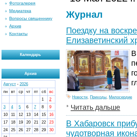
Фотогалерея
Медиатека
Журнал
Вопросы священнику
Архив
Поездку на воскр
Контакты
Елизаветинский х
В
Календарь
п
г
Архив
г
Август
-
2026
пн
вт
ср
чт
пт
сб
вс
Новости
,
Приходы
,
Милосердие
1
2
Читать дальше
3
4
5
6
7
8
9
10
11
12
13
14
15
16
В Хабаровск приб
17
18
19
20
21
22
23
24
25
26
27
28
29
30
чудотворная икон