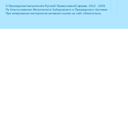
© Приамурская митрополия Русской Православной Церкви, 2012 - 2026
По благословению Митрополита Хабаровского и Приамурского Артемия.
При копировании материалов активная ссылка на сайт обязательна.