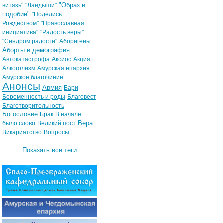
"Образ и
витязь"
"Ландыши"
подобие"
"Поделись
Рождеством"
"Православная
инициатива"
"Радость веры"
"Синдром радости"
Аборигены
Аборты и демография
Автокатастрофа
Аксиос
Акция
Алкоголизм
Амурская епархия
Амурское благочиние
Анонсы
Армия
Бари
Беременность и роды
Благовест
Благотворительность
Богословие
Брак
В начале
Вера
было слово
Великий пост
Викариатство
Вопросы
Показать все теги