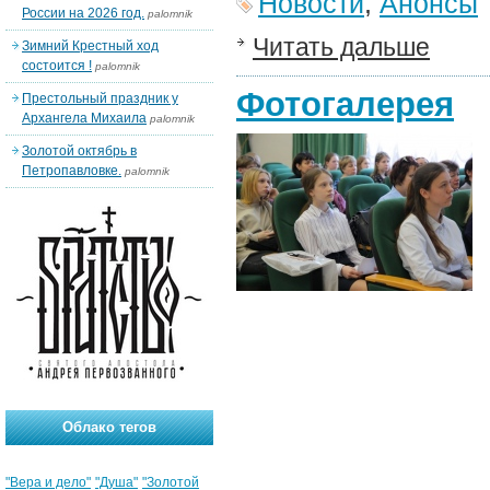
Новости
,
Анонсы
России на 2026 год.
palomnik
Читать дальше
Зимний Крестный ход
состоится !
palomnik
Фотогалерея
Престольный праздник у
Архангела Михаила
palomnik
Золотой октябрь в
Петропавловке.
palomnik
Облако тегов
"Вера и дело"
"Душа"
"Золотой