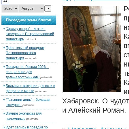
31
Р
>
п
Последние темы блогов
н
“Храм у озера” – летние
экскурсии в Петропавловский
К
монастырь
palomnik
в
Престольный праздник
с
Петропавловского
монастыря
palomnik
и
Поездки по России 2026 –
т
специально для
дальневосточников !
palomnik
К
Большие экскурсии для всех в
и
феврале и марте
palomnik
Хабаровск. О чудо
“Татьянин день” – большая
экскурсия
palomnik
и Алейский Роман.
Зимние экскурсии для
паломников
palomnik
Идет запись в поездки по