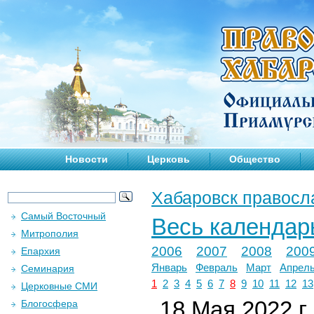
Новости
Церковь
Общество
Хабаровск правосл
Самый Восточный
Весь календар
Митрополия
2006
2007
2008
200
Епархия
Январь
Февраль
Март
Апрел
Семинария
1
2
3
4
5
6
7
8
9
10
11
12
13
Церковные СМИ
18 Мая 2022 г.
Блогосфера