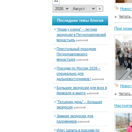
31
>
Новос
Читать
Последние темы блогов
При храм
“Храм у озера” – летние
экскурсии в Петропавловский
монастырь
palomnik
Престольный праздник
Петропавловского
монастыря
palomnik
Поездки по России 2026 –
специально для
дальневосточников !
palomnik
Новос
Большие экскурсии для всех в
феврале и марте
palomnik
Читать
“Татьянин день” – большая
Настояте
экскурсия
palomnik
Зимние экскурсии для
паломников
palomnik
Идет запись в поездки по