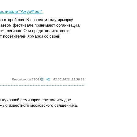
естивале “АмурФест”
о второй раз. В прошлом году ярмарку
краевом фестивале принимают организации,
ния региона. Они представляют свою
т посетителей ярмарки со своей
Просмотров 3306
(0)
02.05.2022, 21:59:23
ой духовной семинарии состоялись две
жью известного московского священника,