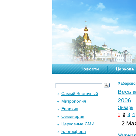
Новости
Церковь
Хабаровс
Весь 
Самый Восточный
2006
Митрополия
Январь
Епархия
1
2
3
4
Семинария
2 Мая
Церковные СМИ
Блогосфера
Журна