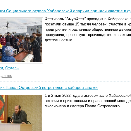
ки Социального отдела Хабаровской епархии приняли участие в ф
Фестиваль “АмурФест” проходит в Хабаровске в
посетили свыше 15 тысяч человек. Участие в 
предприятия и различные общественные движе
продукцию, презентуют производство и знакомя
деятельностью.
ти
,
Отделы
 дальше
к Павел Островский встретился с хабаровчанами
1 и 2 мая 2022 года в актовом зале Хабаровск
встречи с прихожанами и православной молоде
миссионера и блогера Павла Островского.