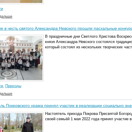
ти
 дальше
е в честь святого Александра Невского прошли пасхальные конкур
В праздничные дни Светлого Христова Воскресе
князя Александра Невского состоялся традици
который состоял из нескольких творческих част
ти
,
Приходы
 дальше
ль Покровского храма принял участие в реализации социально зна
Настоятель прихода Покрова Пресвятой Богоро
своей семьёй 1 мая 2022 года принял участие в