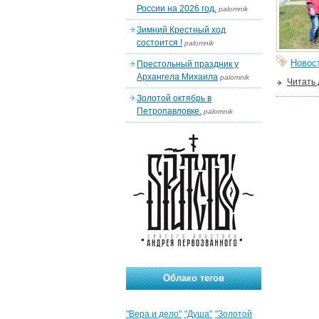
России на 2026 год.
palomnik
Зимний Крестный ход
состоится !
palomnik
Новос
Престольный праздник у
Архангела Михаила
palomnik
Читать
Золотой октябрь в
Петропавловке.
palomnik
Облако тегов
"Вера и дело"
"Душа"
"Золотой