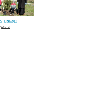
ти
,
Приходы
 дальше