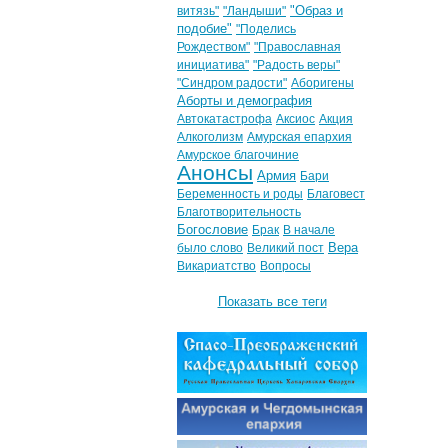
"Образ и
витязь"
"Ландыши"
подобие"
"Поделись
Рождеством"
"Православная
инициатива"
"Радость веры"
"Синдром радости"
Аборигены
Аборты и демография
Автокатастрофа
Аксиос
Акция
Алкоголизм
Амурская епархия
Амурское благочиние
Анонсы
Армия
Бари
Беременность и роды
Благовест
Благотворительность
Богословие
Брак
В начале
Вера
было слово
Великий пост
Викариатство
Вопросы
Показать все теги