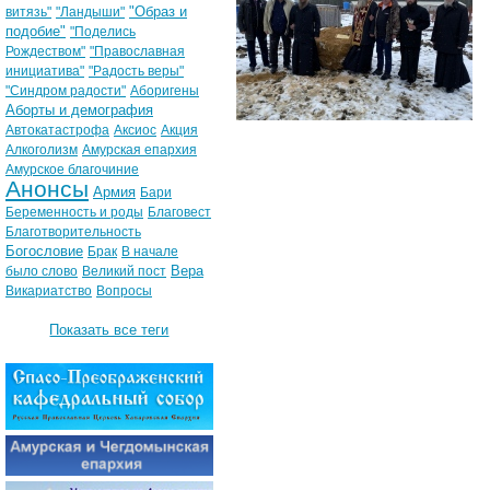
"Образ и
витязь"
"Ландыши"
подобие"
"Поделись
Рождеством"
"Православная
инициатива"
"Радость веры"
"Синдром радости"
Аборигены
Аборты и демография
Автокатастрофа
Аксиос
Акция
Алкоголизм
Амурская епархия
Амурское благочиние
Анонсы
Армия
Бари
Беременность и роды
Благовест
Благотворительность
Богословие
Брак
В начале
Вера
было слово
Великий пост
Викариатство
Вопросы
Показать все теги