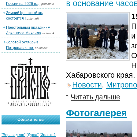
в основание часо
России на 2026 год.
palomnik
Зимний Крестный ход
1
состоится !
palomnik
П
Престольный праздник у
Архангела Михаила
palomnik
и
Золотой октябрь в
з
Петропавловке.
palomnik
О
Н
Хабаровского края.
Новости
,
Митропо
Читать дальше
Фотогалерея
Облако тегов
"Вера и дело"
"Душа"
"Золотой