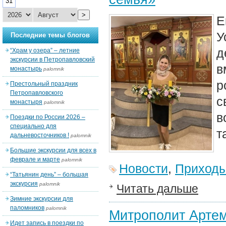
31
>
Е
У
Последние темы блогов
д
“Храм у озера” – летние
экскурсии в Петропавловский
в
монастырь
palomnik
р
Престольный праздник
Петропавловского
с
монастыря
palomnik
в
Поездки по России 2026 –
специально для
т
дальневосточников !
palomnik
Большие экскурсии для всех в
феврале и марте
palomnik
Новости
,
Приход
“Татьянин день” – большая
экскурсия
palomnik
Читать дальше
Зимние экскурсии для
паломников
palomnik
Митрополит Артем
Идет запись в поездки по