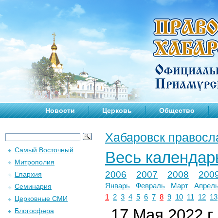
Новости
Церковь
Общество
Хабаровск правосл
Самый Восточный
Весь календар
Митрополия
2006
2007
2008
200
Епархия
Январь
Февраль
Март
Апрел
Семинария
1
2
3
4
5
6
7
8
9
10
11
12
13
Церковные СМИ
17 Мая 2022 г.
Блогосфера