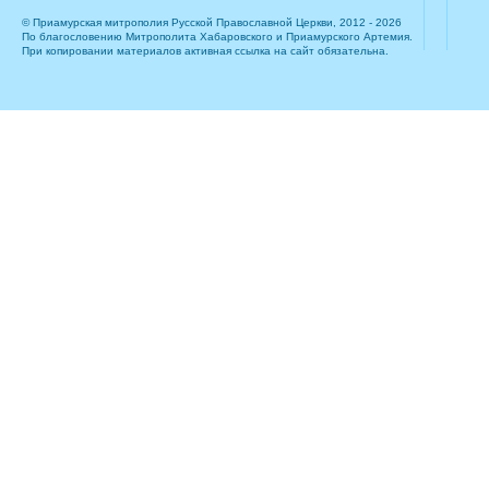
© Приамурская митрополия Русской Православной Церкви, 2012 - 2026
По благословению Митрополита Хабаровского и Приамурского Артемия.
При копировании материалов активная ссылка на сайт обязательна.