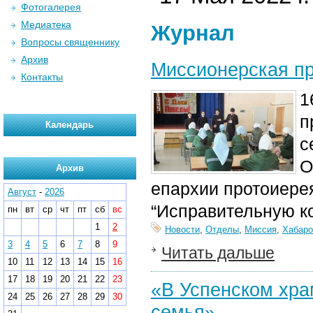
Фотогалерея
Медиатека
Журнал
Вопросы священнику
Архив
Миссионерская пр
Контакты
1
п
Календарь
с
О
Архив
епархии протоиере
Август
-
2026
“Исправительную к
пн
вт
ср
чт
пт
сб
вс
1
2
Новости
,
Отделы
,
Миссия
,
Хабаро
3
4
5
6
7
8
9
Читать дальше
10
11
12
13
14
15
16
17
18
19
20
21
22
23
«В Успенском храм
24
25
26
27
28
29
30
семья»