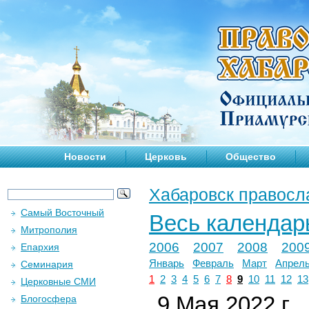
Новости
Церковь
Общество
Хабаровск правосл
Самый Восточный
Весь календар
Митрополия
2006
2007
2008
200
Епархия
Январь
Февраль
Март
Апрел
Семинария
1
2
3
4
5
6
7
8
9
10
11
12
13
Церковные СМИ
9 Мая 2022 г.
Блогосфера