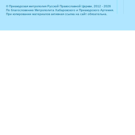
© Приамурская митрополия Русской Православной Церкви, 2012 - 2026
По благословению Митрополита Хабаровского и Приамурского Артемия.
При копировании материалов активная ссылка на сайт обязательна.