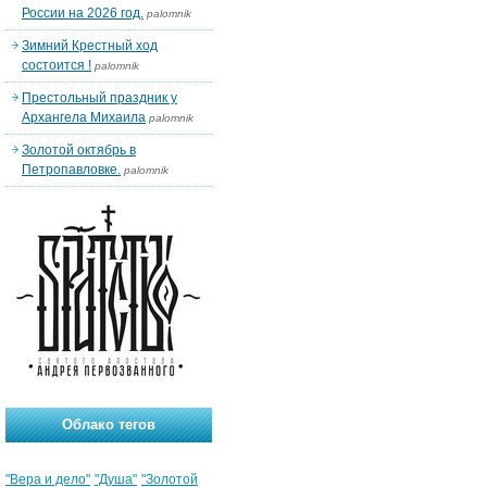
России на 2026 год.
palomnik
Зимний Крестный ход
состоится !
palomnik
Престольный праздник у
Архангела Михаила
palomnik
Золотой октябрь в
Петропавловке.
palomnik
Облако тегов
"Вера и дело"
"Душа"
"Золотой