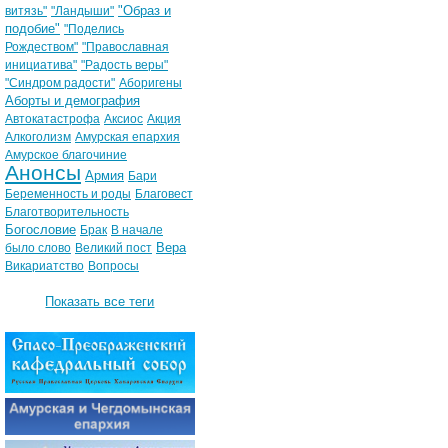
"Образ и
витязь"
"Ландыши"
подобие"
"Поделись
Рождеством"
"Православная
инициатива"
"Радость веры"
"Синдром радости"
Аборигены
Аборты и демография
Автокатастрофа
Аксиос
Акция
Алкоголизм
Амурская епархия
Амурское благочиние
Анонсы
Армия
Бари
Беременность и роды
Благовест
Благотворительность
Богословие
Брак
В начале
Вера
было слово
Великий пост
Викариатство
Вопросы
Показать все теги