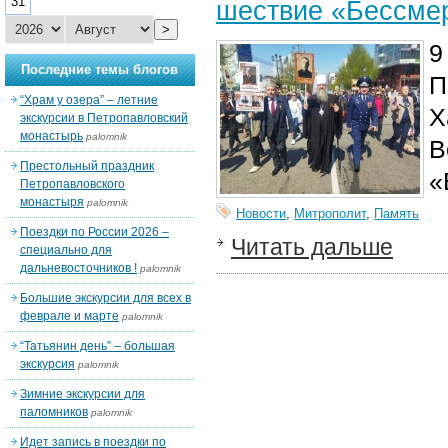
31
шествие «Бессмер
>
9
Последние темы блогов
П
“Храм у озера” – летние
Х
экскурсии в Петропавловский
монастырь
palomnik
В
Престольный праздник
«
Петропавловского
монастыря
palomnik
Новости
,
Митрополит
,
Память
Поездки по России 2026 –
Читать дальше
специально для
дальневосточников !
palomnik
Большие экскурсии для всех в
феврале и марте
palomnik
“Татьянин день” – большая
экскурсия
palomnik
Зимние экскурсии для
паломников
palomnik
Идет запись в поездки по