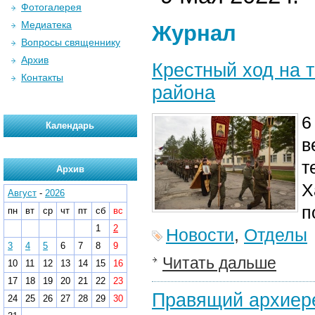
Фотогалерея
Медиатека
Журнал
Вопросы священнику
Архив
Крестный ход на 
Контакты
района
6
Календарь
в
т
Архив
Х
Август
-
2026
п
пн
вт
ср
чт
пт
сб
вс
1
2
Новости
,
Отделы
3
4
5
6
7
8
9
Читать дальше
10
11
12
13
14
15
16
17
18
19
20
21
22
23
Правящий архиере
24
25
26
27
28
29
30