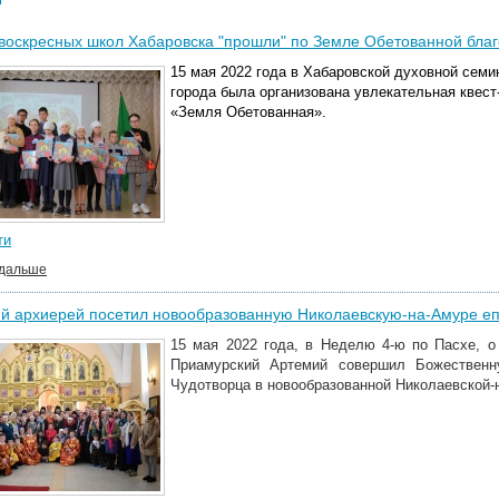
воскресных школ Хабаровска "прошли" по Земле Обетованной благ
15 мая 2022 года в Хабаровской духовной сем
города была организована увлекательная квест
«Земля Обетованная».
ти
 дальше
й архиерей посетил новообразованную Николаевскую-на-Амуре е
15 мая 2022 года, в Неделю 4-ю по Пасхе, о
Приамурский Артемий совершил Божественн
Чудотворца в новообразованной Николаевской-