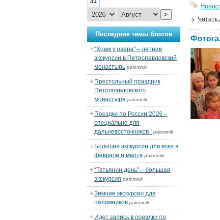
31
Новос
>
Читать
Последние темы блогов
Фотога
“Храм у озера” – летние
экскурсии в Петропавловский
монастырь
palomnik
Престольный праздник
Петропавловского
монастыря
palomnik
Поездки по России 2026 –
специально для
дальневосточников !
palomnik
Большие экскурсии для всех в
феврале и марте
palomnik
“Татьянин день” – большая
экскурсия
palomnik
Зимние экскурсии для
паломников
palomnik
Идет запись в поездки по