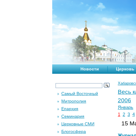
Новости
Церковь
Хабаровс
Весь 
Самый Восточный
2006
Митрополия
Январь
Епархия
1
2
3
4
Семинария
15 Ма
Церковные СМИ
Блогосфера
Журна