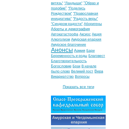
"Образ и
витязь"
"Ландыши"
подобие"
"Поделись
Рождеством"
"Православная
инициатива"
"Радость веры"
"Синдром радости"
Аборигены
Аборты и демография
Автокатастрофа
Аксиос
Акция
Алкоголизм
Амурская епархия
Амурское благочиние
Анонсы
Армия
Бари
Беременность и роды
Благовест
Благотворительность
Богословие
Брак
В начале
Вера
было слово
Великий пост
Викариатство
Вопросы
Показать все теги