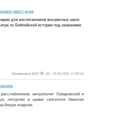
одаря квест-игре
инарии для воспитанников воскресных школ
-игра по Библейской истории под названием
Просмотров 3252
(0)
15.05.2022, 17:59:21
пархию
 расслабленном, митрополит Хабаровский и
ую литургию в храме святителя Николая
на-Амуре епархии.