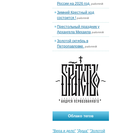
России на 2026 год.
palomnik
Зимний Крестный ход
состоится !
palomnik
Престольный праздник у
Архангела Михаила
palomnik
Золотой октябрь в
Петропавловке.
palomnik
Облако тегов
"Вера и дело"
"Душа"
"Золотой