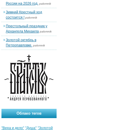
России на 2026 год.
palomnik
Зимний Крестный ход
состоится !
palomnik
Престольный праздник у
Архангела Михаила
palomnik
Золотой октябрь в
Петропавловке.
palomnik
Облако тегов
"Вера и дело"
"Душа"
"Золотой