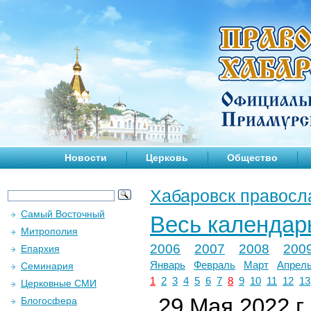
Новости
Церковь
Общество
Хабаровск правосл
Самый Восточный
Весь календар
Митрополия
2006
2007
2008
200
Епархия
Январь
Февраль
Март
Апрел
Семинария
1
2
3
4
5
6
7
8
9
10
11
12
13
Церковные СМИ
29 Мая 2022 г.
Блогосфера