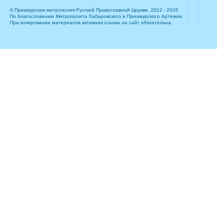
© Приамурская митрополия Русской Православной Церкви, 2012 - 2026
По благословению Митрополита Хабаровского и Приамурского Артемия.
При копировании материалов активная ссылка на сайт обязательна.