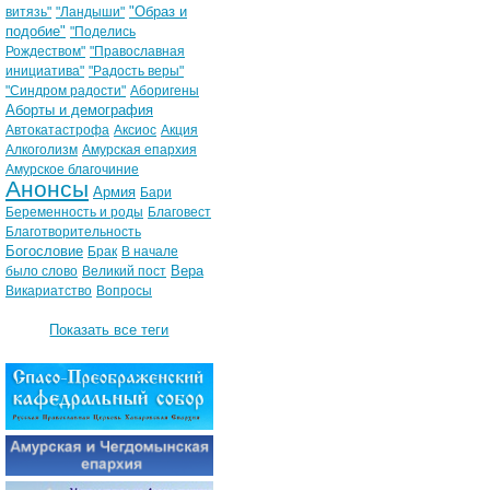
"Образ и
витязь"
"Ландыши"
подобие"
"Поделись
Рождеством"
"Православная
инициатива"
"Радость веры"
"Синдром радости"
Аборигены
Аборты и демография
Автокатастрофа
Аксиос
Акция
Алкоголизм
Амурская епархия
Амурское благочиние
Анонсы
Армия
Бари
Беременность и роды
Благовест
Благотворительность
Богословие
Брак
В начале
Вера
было слово
Великий пост
Викариатство
Вопросы
Показать все теги