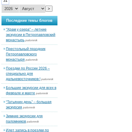
31
>
Последние темы блогов
“Храм у озера” – летние
экскурсии в Петропавловский
монастырь
palomnik
Престольный праздник
Петропавловского
монастыря
palomnik
Поездки по России 2026 –
специально для
дальневосточников !
palomnik
Большие экскурсии для всех в
феврале и марте
palomnik
“Татьянин день” – большая
экскурсия
palomnik
Зимние экскурсии для
паломников
palomnik
Идет запись в поездки по