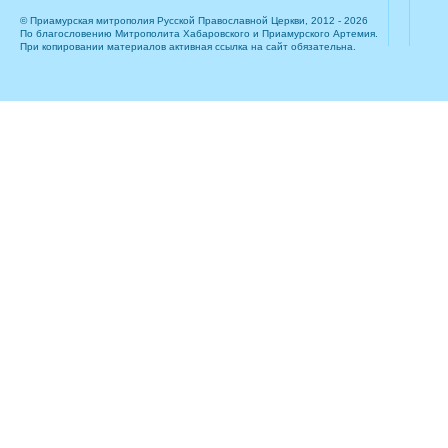
© Приамурская митрополия Русской Православной Церкви, 2012 - 2026
По благословению Митрополита Хабаровского и Приамурского Артемия.
При копировании материалов активная ссылка на сайт обязательна.