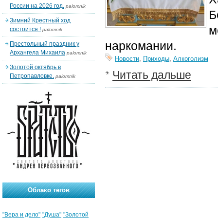
России на 2026 год.
palomnik
Б
Зимний Крестный ход
м
состоится !
palomnik
наркомании.
Престольный праздник у
Архангела Михаила
palomnik
Новости
,
Приходы
,
Алкоголизм
Золотой октябрь в
Читать дальше
Петропавловке.
palomnik
Облако тегов
"Вера и дело"
"Душа"
"Золотой