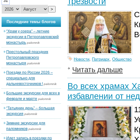
трезвости
31
>
С
Последние темы блогов
К
“Храм у озера” – летние
В
экскурсии в Петропавловский
монастырь
palomnik
Престольный праздник
Петропавловского
Новости
,
Патриарх
,
Общество
монастыря
palomnik
Читать дальше
Поездки по России 2026 –
специально для
Во всех храмах Х
дальневосточников !
palomnik
Большие экскурсии для всех в
избавлении от не
феврале и марте
palomnik
1
“Татьянин день” – большая
экскурсия
palomnik
У
Зимние экскурсии для
К
паломников
palomnik
Х
Идет запись в поездки по