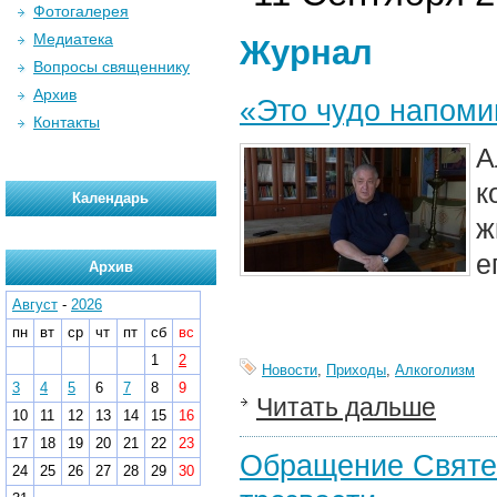
Фотогалерея
Медиатека
Журнал
Вопросы священнику
Архив
«Это чудо напоми
Контакты
А
к
Календарь
ж
е
Архив
Август
-
2026
пн
вт
ср
чт
пт
сб
вс
1
2
Новости
,
Приходы
,
Алкоголизм
3
4
5
6
7
8
9
Читать дальше
10
11
12
13
14
15
16
17
18
19
20
21
22
23
Обращение Святе
24
25
26
27
28
29
30