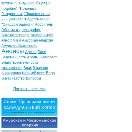
"Образ и
витязь"
"Ландыши"
подобие"
"Поделись
Рождеством"
"Православная
инициатива"
"Радость веры"
"Синдром радости"
Аборигены
Аборты и демография
Автокатастрофа
Аксиос
Акция
Алкоголизм
Амурская епархия
Амурское благочиние
Анонсы
Армия
Бари
Беременность и роды
Благовест
Благотворительность
Богословие
Брак
В начале
Вера
было слово
Великий пост
Викариатство
Вопросы
Показать все теги