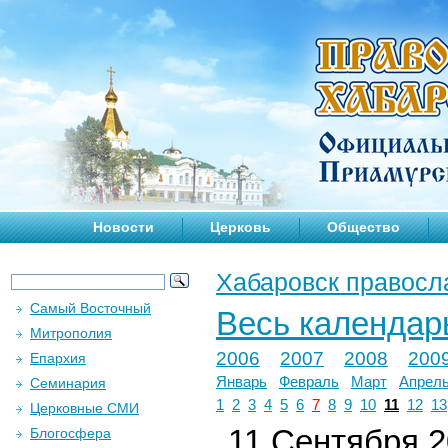
Новости
Церковь
Общество
Хабаровск правосл
Самый Восточный
Весь календар
Митрополия
2006
2007
2008
200
Епархия
Январь
Февраль
Март
Апрел
Семинария
1
2
3
4
5
6
7
8
9
10
11
12
13
Церковные СМИ
11 Сентября 20
Блогосфера