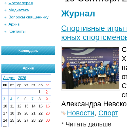
Фотогалерея
Медиатека
Журнал
Вопросы священнику
Архив
Спортивные игры в
Контакты
юных спортсменов
С
Календарь
Х
н
Архив
о
Август
-
2026
С
пн
вт
ср
чт
пт
сб
вс
1
2
с
3
4
5
6
7
8
9
Александра Невско
10
11
12
13
14
15
16
Новости
,
Спорт
17
18
19
20
21
22
23
24
25
26
27
28
29
30
Читать дальше