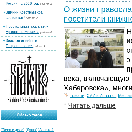
России на 2026 год.
palomnik
О жизни правосла
Зимний Крестный ход
посетители книжн
состоится !
palomnik
Престольный праздник у
Н
Архангела Михаила
palomnik
и
Золотой октябрь в
Петропавловке.
palomnik
о
э
п
века, включающую 
Хабаровска», мног
Новости
,
СМИ и Интернет
,
Миссия
Читать дальше
Облако тегов
"Вера и дело"
"Душа"
"Золотой