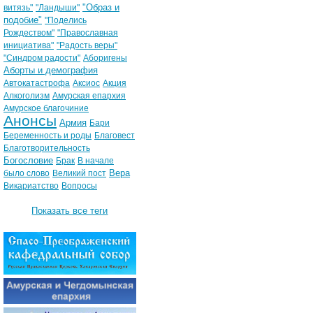
"Образ и
витязь"
"Ландыши"
подобие"
"Поделись
Рождеством"
"Православная
инициатива"
"Радость веры"
"Синдром радости"
Аборигены
Аборты и демография
Автокатастрофа
Аксиос
Акция
Алкоголизм
Амурская епархия
Амурское благочиние
Анонсы
Армия
Бари
Беременность и роды
Благовест
Благотворительность
Богословие
Брак
В начале
Вера
было слово
Великий пост
Викариатство
Вопросы
Показать все теги