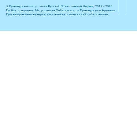
© Приамурская митрополия Русской Православной Церкви, 2012 - 2026
По благословению Митрополита Хабаровского и Приамурского Артемия.
При копировании материалов активная ссылка на сайт обязательна.