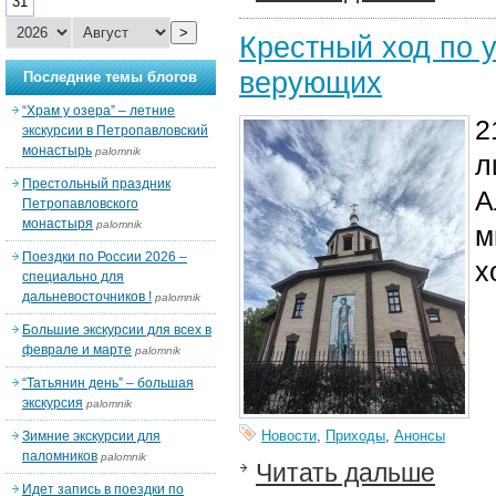
31
>
Крестный ход по 
верующих
Последние темы блогов
“Храм у озера” – летние
2
экскурсии в Петропавловский
монастырь
palomnik
л
Престольный праздник
А
Петропавловского
монастыря
palomnik
м
Поездки по России 2026 –
х
специально для
дальневосточников !
palomnik
Большие экскурсии для всех в
феврале и марте
palomnik
“Татьянин день” – большая
экскурсия
palomnik
Новости
,
Приходы
,
Анонсы
Зимние экскурсии для
паломников
palomnik
Читать дальше
Идет запись в поездки по