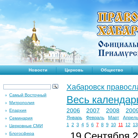
Новости
Церковь
Общество
Хабаровск правосл
Самый Восточный
Весь календар
Митрополия
2006
2007
2008
200
Епархия
Январь
Февраль
Март
Апрел
Семинария
1
2
3
4
5
6
7
8
9
10
11
12
13
Церковные СМИ
19 Сентября 2
Блогосфера