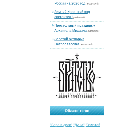
России на 2026 год.
palomnik
Зимний Крестный ход
состоится !
palomnik
Престольный праздник у
Архангела Михаила
palomnik
Золотой октябрь в
Петропавловке.
palomnik
Облако тегов
"Вера и дело"
"Душа"
"Золотой