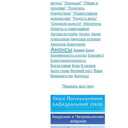
"Образ и
витязь"
"Ландыши"
подобие"
"Поделись
Рождеством"
"Православная
инициатива"
"Радость веры"
"Синдром радости"
Аборигены
Аборты и демография
Автокатастрофа
Аксиос
Акция
Алкоголизм
Амурская епархия
Амурское благочиние
Анонсы
Армия
Бари
Беременность и роды
Благовест
Благотворительность
Богословие
Брак
В начале
Вера
было слово
Великий пост
Викариатство
Вопросы
Показать все теги