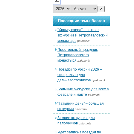
31
>
Последние темы блогов
“Храм у озера” – летние
экскурсии в Петропавловский
монастырь
palomnik
Престольный праздник
Петропавловского
монастыря
palomnik
Поездки по России 2026 –
специально для
дальневосточников !
palomnik
Большие экскурсии для всех в
феврале и марте
palomnik
“Татьянин день” – большая
экскурсия
palomnik
Зимние экскурсии для
паломников
palomnik
Идет запись в поездки по