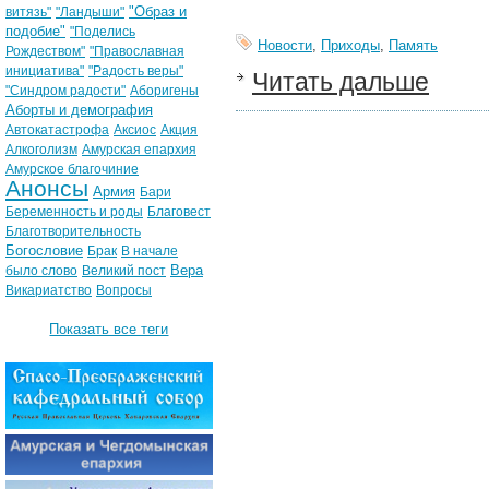
"Образ и
витязь"
"Ландыши"
подобие"
"Поделись
Новости
,
Приходы
,
Память
Рождеством"
"Православная
инициатива"
"Радость веры"
Читать дальше
"Синдром радости"
Аборигены
Аборты и демография
Автокатастрофа
Аксиос
Акция
Алкоголизм
Амурская епархия
Амурское благочиние
Анонсы
Армия
Бари
Беременность и роды
Благовест
Благотворительность
Богословие
Брак
В начале
Вера
было слово
Великий пост
Викариатство
Вопросы
Показать все теги