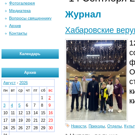
Фотогалерея
Медиатека
Журнал
Вопросы священнику
Архив
Хабаровские вер
Контакты
1
с
Календарь
ф
О
Архив
с
Август
-
2026
к
пн
вт
ср
чт
пт
сб
вс
1
2
к
3
4
5
6
7
8
9
10
11
12
13
14
15
16
17
18
19
20
21
22
23
Новости
,
Приходы
,
Отделы
,
Культ
24
25
26
27
28
29
30