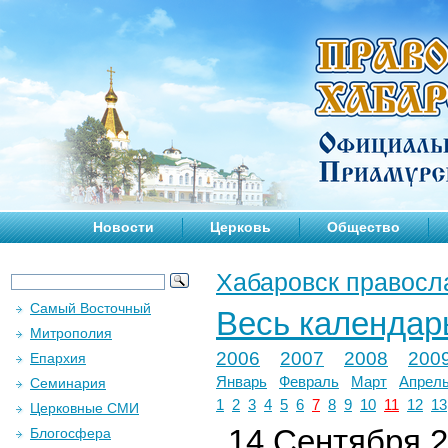
Новости
Церковь
Общество
Хабаровск правосл
Самый Восточный
Весь календар
Митрополия
2006
2007
2008
200
Епархия
Январь
Февраль
Март
Апрел
Семинария
1
2
3
4
5
6
7
8
9
10
11
12
13
Церковные СМИ
14 Сентября 2
Блогосфера