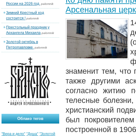
России на 2026 год.
palomnik
Арсенальная церк
Зимний Крестный ход
состоится !
palomnik
1
Престольный праздник у
Архангела Михаила
palomnik
(
Золотой октябрь в
Петропавловке.
palomnik
х
ф
знаменит тем, что 
также другими ас
согласно житию 
телесные болезни,
христианский подв
был покровителем
Облако тегов
построенной в 1906
"Вера и дело"
"Душа"
"Золотой