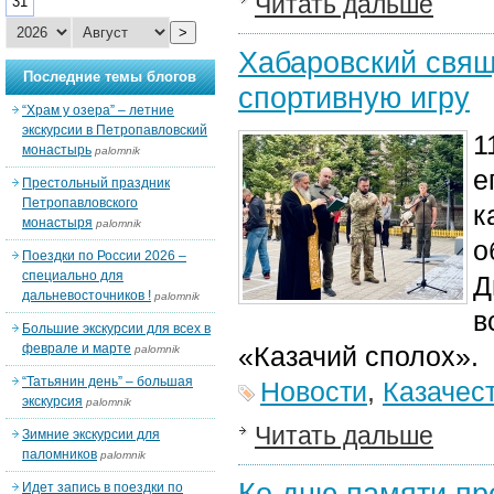
Читать дальше
31
>
Хабаровский свящ
Последние темы блогов
спортивную игру
“Храм у озера” – летние
экскурсии в Петропавловский
1
монастырь
palomnik
е
Престольный праздник
Петропавловского
к
монастыря
palomnik
о
Поездки по России 2026 –
специально для
Д
дальневосточников !
palomnik
в
Большие экскурсии для всех в
феврале и марте
«Казачий сполох».
palomnik
“Татьянин день” – большая
Новости
,
Казачес
экскурсия
palomnik
Читать дальше
Зимние экскурсии для
паломников
palomnik
Ко дню памяти пр
Идет запись в поездки по