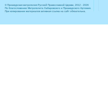
© Приамурская митрополия Русской Православной Церкви, 2012 - 2026
По благословению Митрополита Хабаровского и Приамурского Артемия.
При копировании материалов активная ссылка на сайт обязательна.