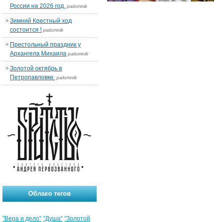
России на 2026 год.
palomnik
Зимний Крестный ход
состоится !
palomnik
Престольный праздник у
Архангела Михаила
palomnik
Золотой октябрь в
Петропавловке.
palomnik
Облако тегов
"Вера и дело"
"Душа"
"Золотой