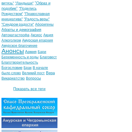
"Образ и
витязь"
"Ландыши"
подобие"
"Поделись
Рождеством"
"Православная
инициатива"
"Радость веры"
"Синдром радости"
Аборигены
Аборты и демография
Автокатастрофа
Аксиос
Акция
Алкоголизм
Амурская епархия
Амурское благочиние
Анонсы
Армия
Бари
Беременность и роды
Благовест
Благотворительность
Богословие
Брак
В начале
Вера
было слово
Великий пост
Викариатство
Вопросы
Показать все теги