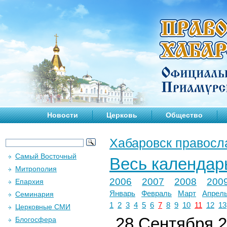
Новости
Церковь
Общество
Хабаровск правосл
Самый Восточный
Весь календар
Митрополия
2006
2007
2008
200
Епархия
Январь
Февраль
Март
Апрел
Семинария
1
2
3
4
5
6
7
8
9
10
11
12
13
Церковные СМИ
28 Сентября 2
Блогосфера