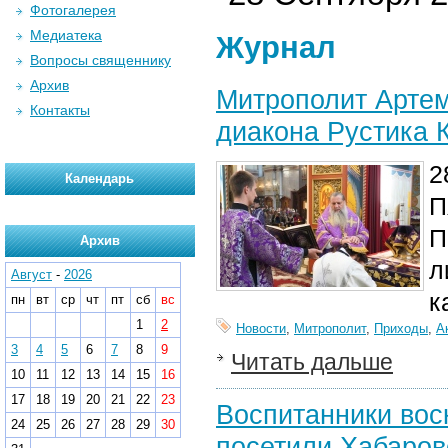
Фотогалерея
Медиатека
Журнал
Вопросы священнику
Архив
Митрополит Арте
Контакты
диакона Рустика 
2
Календарь
П
П
Архив
л
Август
-
2026
к
пн
вт
ср
чт
пт
сб
вс
1
2
Новости
,
Митрополит
,
Приходы
,
А
3
4
5
6
7
8
9
Читать дальше
10
11
12
13
14
15
16
17
18
19
20
21
22
23
Воспитанники вос
24
25
26
27
28
29
30
посетили Хабаро