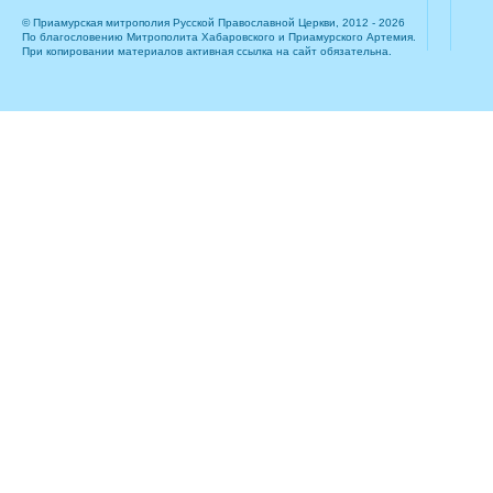
© Приамурская митрополия Русской Православной Церкви, 2012 - 2026
По благословению Митрополита Хабаровского и Приамурского Артемия.
При копировании материалов активная ссылка на сайт обязательна.