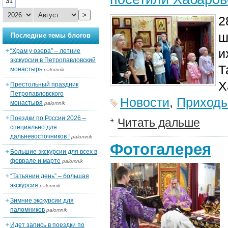
31
>
2
ш
Последние темы блогов
и
“Храм у озера” – летние
экскурсии в Петропавловский
Т
монастырь
palomnik
Х
Престольный праздник
Петропавловского
Новости
,
Приход
монастыря
palomnik
Поездки по России 2026 –
Читать дальше
специально для
дальневосточников !
palomnik
Фотогалерея
Большие экскурсии для всех в
феврале и марте
palomnik
“Татьянин день” – большая
экскурсия
palomnik
Зимние экскурсии для
паломников
palomnik
Идет запись в поездки по