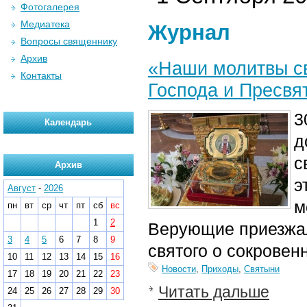
Фотогалерея
Медиатека
Журнал
Вопросы священнику
Архив
«Наши молитвы св
Контакты
Господа и Пресвя
3
Календарь
д
с
Архив
э
Август
-
2026
м
пн
вт
ср
чт
пт
сб
вс
1
2
Верующие приезжал
3
4
5
6
7
8
9
святого о сокровен
10
11
12
13
14
15
16
Новости
,
Приходы
,
Святыни
17
18
19
20
21
22
23
Читать дальше
24
25
26
27
28
29
30