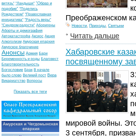
"Образ и
витязь"
"Ландыши"
к
подобие"
"Поделись
Рождеством"
"Православная
Преображенском к
инициатива"
"Радость веры"
"Синдром радости"
Аборигены
Новости
,
Приходы
,
Святыни
Аборты и демография
Читать дальше
Автокатастрофа
Аксиос
Акция
Алкоголизм
Амурская епархия
Амурское благочиние
Хабаровские каза
Анонсы
Армия
Бари
Беременность и роды
Благовест
посвященному за
Благотворительность
Богословие
Брак
В начале
3
Вера
было слово
Великий пост
Викариатство
Вопросы
к
Показать все теги
х
п
м
мировой войны. Это
3 сентября, призва