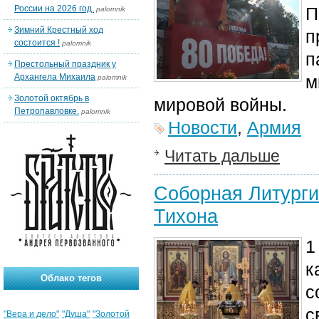
России на 2026 год.
П
palomnik
Зимний Крестный ход
п
состоится !
palomnik
п
Престольный праздник у
Архангела Михаила
м
palomnik
Золотой октябрь в
мировой войны.
Петропавловке.
palomnik
Новости
,
Армия
Читать дальше
Соборная Литурги
Тихона
1
к
Облако тегов
с
с
"Вера и дело"
"Душа"
"Золотой