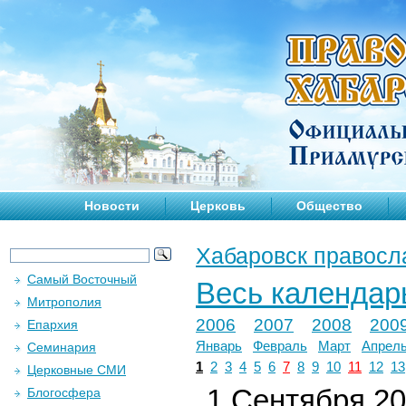
Новости
Церковь
Общество
Хабаровск правосл
Самый Восточный
Весь календар
Митрополия
2006
2007
2008
200
Епархия
Январь
Февраль
Март
Апрел
Семинария
1
2
3
4
5
6
7
8
9
10
11
12
13
Церковные СМИ
1 Сентября 202
Блогосфера