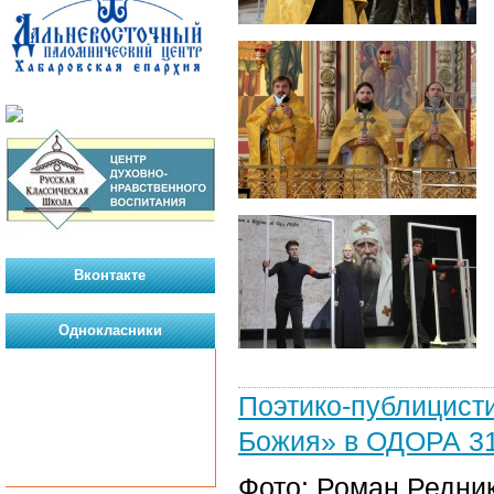
Вконтакте
Однокласники
Поэтико-публици
Божия» в ОДОРА 31 
Фото: Роман Редни