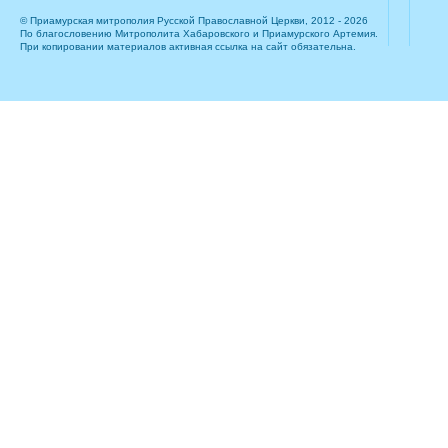
© Приамурская митрополия Русской Православной Церкви, 2012 - 2026
По благословению Митрополита Хабаровского и Приамурского Артемия.
При копировании материалов активная ссылка на сайт обязательна.