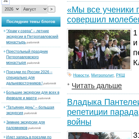
31
«Мы все ученики 
>
совершил молебен
Последние темы блогов
1
“Храм у озера” – летние
экскурсии в Петропавловский
и
монастырь
palomnik
п
Престольный праздник
Петропавловского
К
монастыря
palomnik
Поездки по России 2026 –
Новости
,
Митрополит
,
РКШ
специально для
дальневосточников !
palomnik
Читать дальше
Большие экскурсии для всех в
феврале и марте
palomnik
Владыка Пантелеи
“Татьянин день” – большая
репетиции парада
экскурсия
palomnik
войны
Зимние экскурсии для
паломников
palomnik
3
Идет запись в поездки по