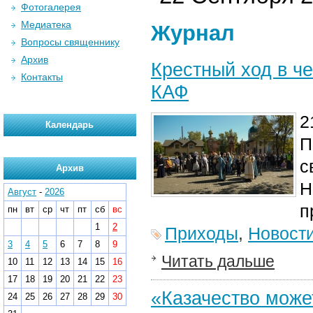
Фотогалерея
Медиатека
Журнал
Вопросы священнику
Архив
Крестный ход в ч
Контакты
КАФ
2
Календарь
П
с
Архив
Н
Август
-
2026
п
пн
вт
ср
чт
пт
сб
вс
1
2
Приходы
,
Новост
3
4
5
6
7
8
9
Читать дальше
10
11
12
13
14
15
16
17
18
19
20
21
22
23
«Казачество може
24
25
26
27
28
29
30