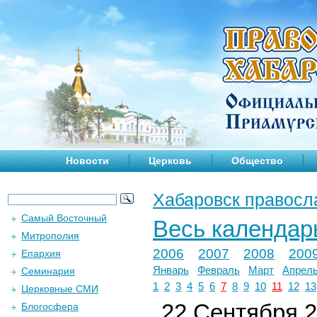
Новости
Церковь
Общество
Хабаровск правосл
Самый Восточный
Весь календар
Митрополия
2006
2007
2008
200
Епархия
Январь
Февраль
Март
Апрел
Семинария
1
2
3
4
5
6
7
8
9
10
11
12
13
Церковные СМИ
22 Сентября 2
Блогосфера