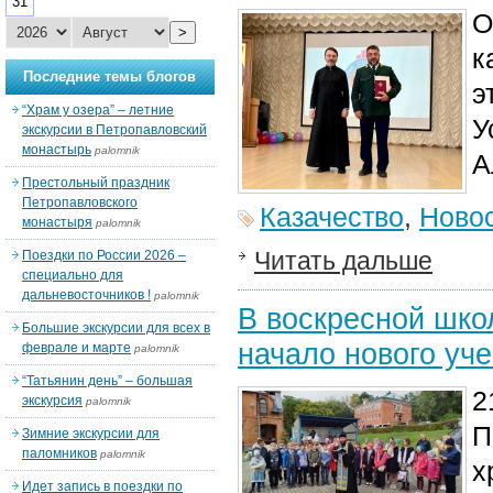
31
О
>
к
Последние темы блогов
э
“Храм у озера” – летние
У
экскурсии в Петропавловский
монастырь
palomnik
А
Престольный праздник
Петропавловского
Казачество
,
Ново
монастыря
palomnik
Читать дальше
Поездки по России 2026 –
специально для
дальневосточников !
palomnik
В воскресной шко
Большие экскурсии для всех в
начало нового уче
феврале и марте
palomnik
“Татьянин день” – большая
2
экскурсия
palomnik
П
Зимние экскурсии для
паломников
palomnik
х
Идет запись в поездки по