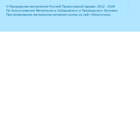
© Приамурская митрополия Русской Православной Церкви, 2012 - 2026
По благословению Митрополита Хабаровского и Приамурского Артемия.
При копировании материалов активная ссылка на сайт обязательна.