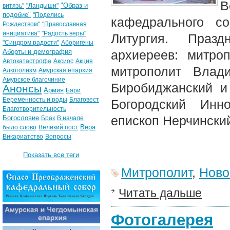
В
"Образ и
витязь"
"Ландыши"
подобие"
"Поделись
кафедрального со
Рождеством"
"Православная
инициатива"
"Радость веры"
Литургия. Праз
"Синдром радости"
Аборигены
Аборты и демография
архиереев: митро
Автокатастрофа
Аксиос
Акция
митрополит Влад
Алкоголизм
Амурская епархия
Амурское благочиние
Биробиджанский и
Анонсы
Армия
Бари
Беременность и роды
Благовест
Богородский Инн
Благотворительность
епископ Нерчински
Богословие
Брак
В начале
Вера
было слово
Великий пост
Викариатство
Вопросы
Показать все теги
Митрополит
,
Ново
Читать дальше
Фотогалерея