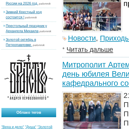
п
России на 2026 год.
palomnik
Зимний Крестный ход
состоится !
palomnik
Престольный праздник у
Архангела Михаила
palomnik
Новости
,
Приход
Золотой октябрь в
Петропавловке.
palomnik
Читать дальше
Митрополит Арте
день юбилея Вели
кафедрального с
2
П
П
Облако тегов
П
"Вера и дело"
"Душа"
"Золотой